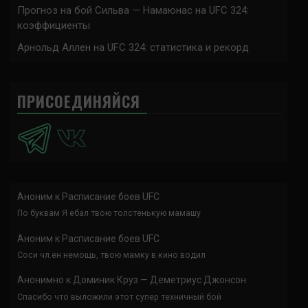
Прогноз на бой Сильва — Намаюнас на UFC 324:
коэффициенты
Арнольд Аллен на UFC 324: статистика и рекорд
ПРИСОЕДИНЯЙСЯ
Аноним
к
Расписание боев UFC
По буквам Я ебал твою толстенькую мамашу
Аноним
к
Расписание боев UFC
Соси чл.ен немощь, твою мамку в кино водил
Анонимно
к
Доминик Круз — Деметриус Джонсон
Спасибо что выложили этот супер техничный бой