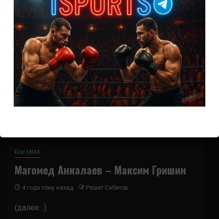
Бои ММА
Магомед Анкалаев – Максим Гришин
4 года тому назад
Решит Сабитов
(далее…)