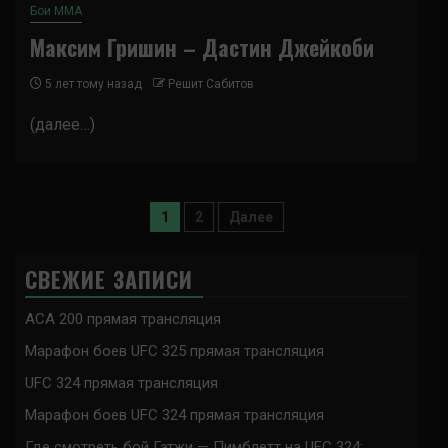
Бои ММА
Максим Гришин – Дастин Джейкоби
5 лет тому назад
Решит Сабитов
(далее…)
Пагинация
1
2
Далее
записей
СВЕЖИЕ ЗАПИСИ
ACA 200 прямая трансляция
Марафон боев UFC 325 прямая трансляция
UFC 324 прямая трансляция
Марафон боев UFC 324 прямая трансляция
Где смотреть бой Гэтжи — Пимблетт на UFC 324: