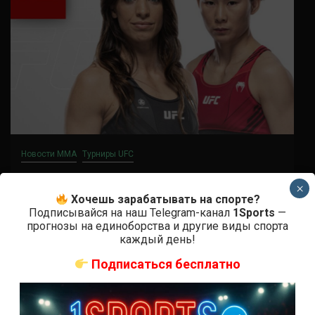
Новости ММА
Турниры UFC
UFC Fight Night 211 дата, кард и
×
участники
Хочешь зарабатывать на спорте?
Подписывайся на наш Telegram-канал
1Sports
—
прогнозы на единоборства и другие виды спорта
4 года тому назад
Решит Сабитов
каждый день!
Когда и где: дата и место UFC Fight Night 211
Подписаться бесплатно
Дерн - Ян Перед грандиозным турниром UFC 280
фанаты могут...