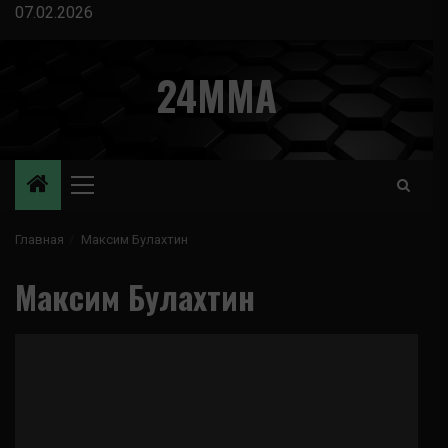
Перейти
07.02.2026
к
содержимому
24MMA
Основное
меню
Главная
Максим Булахтин
Максим Булахтин