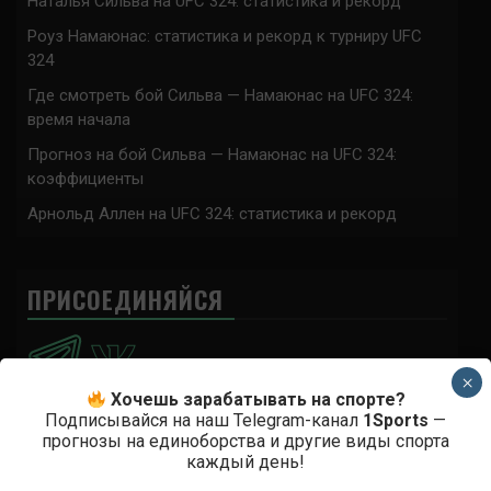
Наталья Сильва на UFC 324: статистика и рекорд
Роуз Намаюнас: статистика и рекорд к турниру UFC
324
Где смотреть бой Сильва — Намаюнас на UFC 324:
время начала
Прогноз на бой Сильва — Намаюнас на UFC 324:
коэффициенты
Арнольд Аллен на UFC 324: статистика и рекорд
ПРИСОЕДИНЯЙСЯ
×
Хочешь зарабатывать на спорте?
Подписывайся на наш Telegram-канал
1Sports
—
прогнозы на единоборства и другие виды спорта
Анонимно
к
Доминик Круз — Деметриус Джонсон
каждый день!
Спасибо что выложили этот супер техничный бой