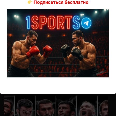
Подписаться бесплатно
Анонимно
к
UFC 324 прямая трансляция
А как смотреть с ноутбука?
Анонимно
к
Расписание боев UFC
Кусок говна ты, существом даже нельзя ,такое как ты назвать!
Анонимно
к
Конор МакГрегор
УЧ
Анонимно
к
Рэнди Браун — Николас Далби
не запускается ни один бой, реклама есть, а когда
заканчивается начинается загрузка видео длиною в жизнь.
Исправьте пожалуйста
ВОЗМОЖНО, ВЫ ПРОПУСТИЛИ