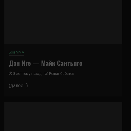
Бои ММА
Дэн Иге — Майк Сантьяго
8 лет тому назад
Решит Сабитов
(далее…)