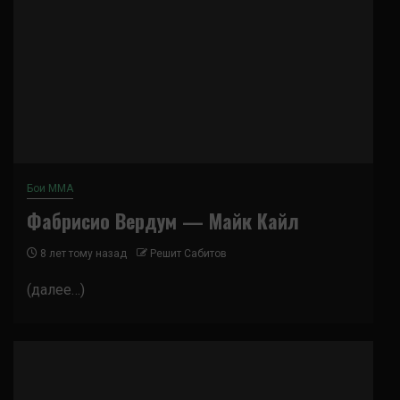
Бои ММА
Фабрисио Вердум — Майк Кайл
8 лет тому назад
Решит Сабитов
(далее…)