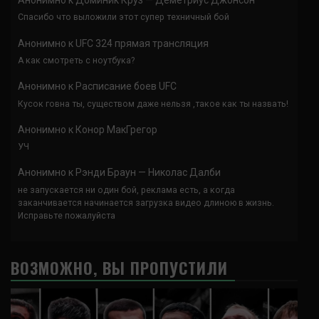
Анонимно
к
Доминик Круз — Деметриус Джонсон
Спасибо что выложили этот супер техничный бой
Анонимно
к
UFC 324 прямая трансляция
А как смотреть с ноутбука?
Анонимно
к
Расписание боев UFC
Кусок говна ты, существом даже нельзя ,такое как ты назвать!
Анонимно
к
Конор МакГрегор
УЧ
Анонимно
к
Рэнди Браун — Николас Далби
не запускается ни один бой, реклама есть, а когда
заканчивается начинается загрузка видео длиною в жизнь.
Исправьте пожалуйста
ВОЗМОЖНО, ВЫ ПРОПУСТИЛИ