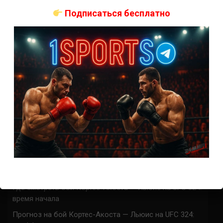
Подписаться бесплатно
ACA 200 прямая трансляция
Марафон боев UFC 325 прямая трансляция
UFC 324 прямая трансляция
Марафон боев UFC 324 прямая трансляция
Где смотреть бой Гэтжи — Пимблетт на UFC 324:
время начала
Где смотреть бой О’Мэлли — Ядонг на UFC 324: время
начала
Прогноз на бой Гэтжи — Пимблетт на UFC 324:
коэффициенты
Прогноз на бой О’Мэлли — Ядонг на UFC 324:
коэффициенты
Где смотреть бой Кортес-Акоста — Льюис на UFC 324:
время начала
Прогноз на бой Кортес-Акоста — Льюис на UFC 324: