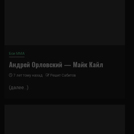
Бои ММА
Андрей Орловский — Майк Кайл
7 лет тому назад
Решит Сабитов
(далее…)