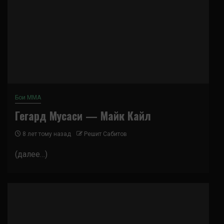
Бои ММА
Гегард Мусаси — Майк Кайл
8 лет тому назад
Решит Сабитов
(далее…)