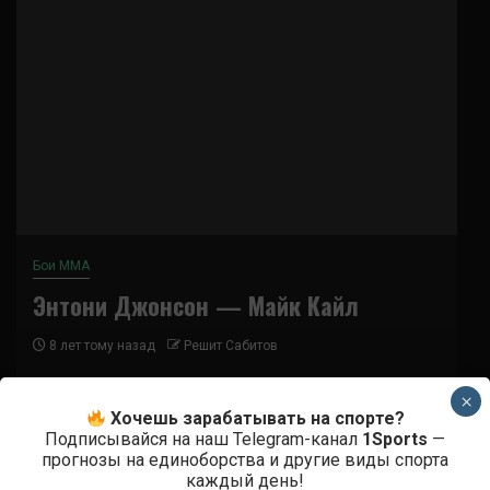
Бои ММА
Энтони Джонсон — Майк Кайл
8 лет тому назад
Решит Сабитов
(далее…)
×
Хочешь зарабатывать на спорте?
Подписывайся на наш Telegram-канал
1Sports
—
прогнозы на единоборства и другие виды спорта
СВЕЖИЕ ЗАПИСИ
каждый день!