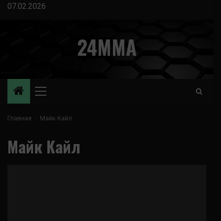
Перейти
07.02.2026
к
содержимому
24MMA
Основное
меню
Главная
Майк Кайл
Майк Кайл