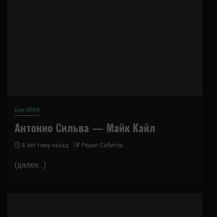
Бои ММА
Антонио Сильва — Майк Кайл
8 лет тому назад
Решит Сабитов
(далее…)