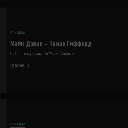
Бои ММА
Майк Дэвис – Томас Гиффорд
6 лет тому назад
Решит Сабитов
(далее…)
Бои ММА