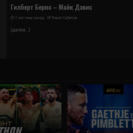
Гилберт Бернс – Майк Дэвис
7 лет тому назад
Решит Сабитов
(далее…)