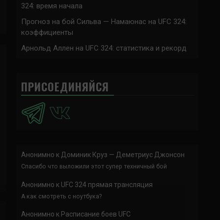
324: время начала
Прогноз на бой Сильва — Намаюнас на UFC 324:
коэффициенты
Арнольд Аллен на UFC 324: статистика и рекорд
ПРИСОЕДИНЯЙСЯ
Анонимно
к
Доминик Круз — Деметриус Джонсон
Спасибо что выложили этот супер техничный бой
Анонимно
к
UFC 324 прямая трансляция
А как смотреть с ноутбука?
Анонимно
к
Расписание боев UFC