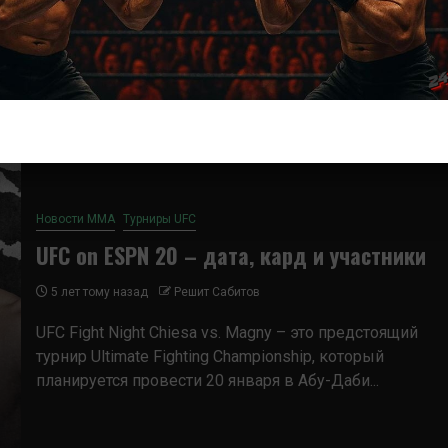
Где и когда смотреть трансляцию UFC Fight Night
Кьеса - Мэгни 20 января в 17:00 мск на арене
«бойцовского» острова...
Новости ММА
Турниры UFC
UFC on ESPN 20 – дата, кард и участники
5 лет тому назад
Решит Сабитов
UFC Fight Night Chiesa vs. Magny – это предстоящий
турнир Ultimate Fighting Championship, который
планируется провести 20 января в Абу-Даби...