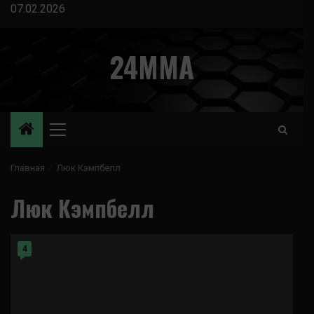
Перейти
07.02.2026
к
содержимому
24MMA
Основное
меню
Главная
Люк Кэмпбелл
Люк Кэмпбелл
4