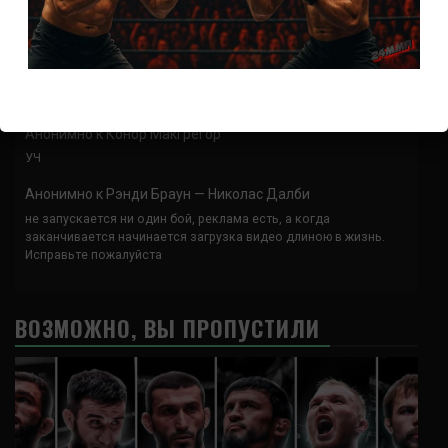
Анонимно
к
UFC 324 прямая трансляция
А как смотреть с ноутбука?
Анонимно
к
Расписание боев UFC
Кусок говна ты, существом даже нельзя ,такое как ты назвать!
Анонимно
к
Конор МакГрегор
УЧ
Анонимно
к
Рэнди Браун — Николас Далби
не запускается ни один бой, реклама есть, а когда
заканчивается начинается загрузка видео длиною в жизнь.
Исправьте пожалуйста
ВОЗМОЖНО, ВЫ ПРОПУСТИЛИ