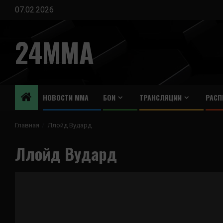
Перейти
07.02.2026
к
содержимому
24MMA
НОВОСТИ ММА
БОИ
ТРАНСЛЯЦИИ
РАСП
Главная
Ллойд Вудард
Ллойд Вудард