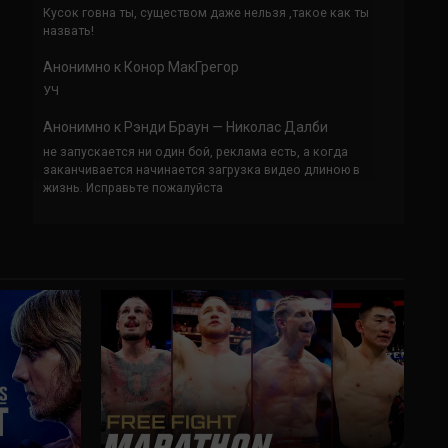
Кусок говна ты, существом даже нельзя ,такое как ты
назвать!
Анонимно
к
Конор МакГрегор
УЧ
Анонимно
к
Рэнди Браун — Николас Далби
не запускается ни один бой, реклама есть, а когда
заканчивается начинается загрузка видео длиною в
жизнь. Исправьте пожалуйста