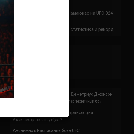
324: время начала
Прогноз на бой Сильва — Намаюнас на UFC 324:
коэффициенты
Арнольд Аллен на UFC 324: статистика и рекорд
ПРИСОЕДИНЯЙСЯ
Анонимно
к
Доминик Круз — Деметриус Джонсон
Спасибо что выложили этот супер техничный бой
Анонимно
к
UFC 324 прямая трансляция
А как смотреть с ноутбука?
Анонимно
к
Расписание боев UFC