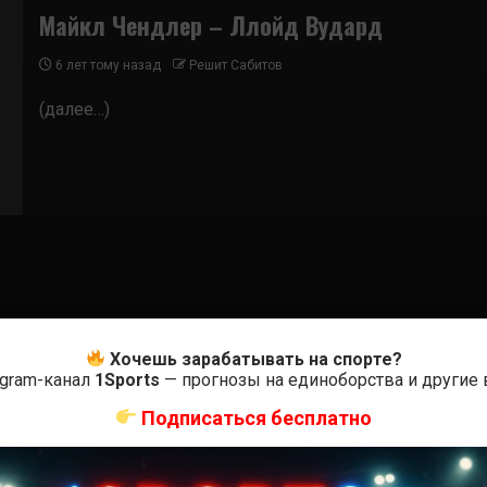
Майкл Чендлер – Ллойд Вудард
6 лет тому назад
Решит Сабитов
(далее…)
Хочешь зарабатывать на спорте?
egram-канал
1Sports
— прогнозы на единоборства и другие
Подписаться бесплатно