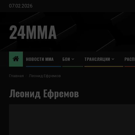
Перейти
07.02.2026
к
содержимому
24MMA
НОВОСТИ ММА
БОИ
ТРАНСЛЯЦИИ
РАСП
Главная
Леонид Ефремов
Леонид Ефремов