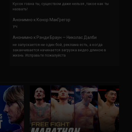
Кусок говна ты, существом даже нельзя ,такое как ты
назвать!
Анонимно
к
Конор МакГрегор
УЧ
Анонимно
к
Рэнди Браун — Николас Далби
не запускается ни один бой, реклама есть, а когда
заканчивается начинается загрузка видео длиною в
жизнь. Исправьте пожалуйста