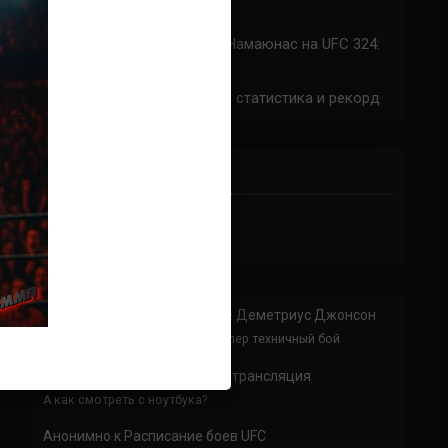
324: время начала
Прогноз на бой Сильва — Намаюнас на UFC 324:
коэффициенты
Арнольд Аллен на UFC 324: статистика и рекорд
ПРИСОЕДИНЯЙСЯ
Анонимно
к
Доминик Круз — Деметриус Джонсон
Спасибо что выложили этот супер техничный бой
Анонимно
к
UFC 324 прямая трансляция
А как смотреть с ноутбука?
Анонимно
к
Расписание боев UFC