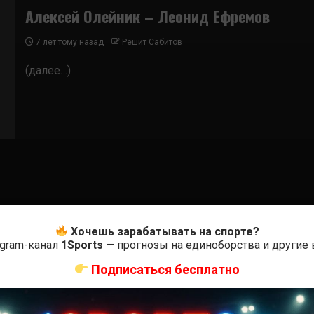
Алексей Олейник – Леонид Ефремов
7 лет тому назад
Решит Сабитов
(далее…)
Хочешь зарабатывать на спорте?
egram-канал
1Sports
— прогнозы на единоборства и другие
Подписаться бесплатно