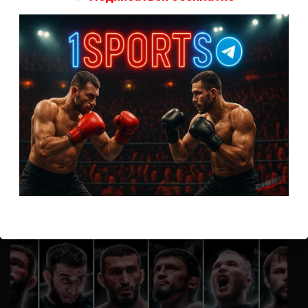
А как смотреть с ноутбука?
Анонимно
к
Расписание боев UFC
Кусок говна ты, существом даже нельзя ,такое как ты назвать!
Анонимно
к
Конор МакГрегор
УЧ
Анонимно
к
Рэнди Браун — Николас Далби
не запускается ни один бой, реклама есть, а когда
заканчивается начинается загрузка видео длиною в жизнь.
Исправьте пожалуйста
ВОЗМОЖНО, ВЫ ПРОПУСТИЛИ