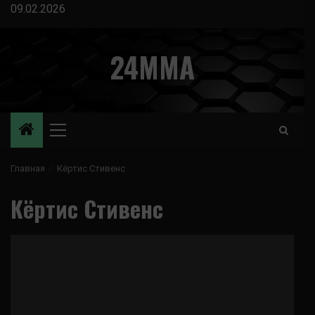
Перейти
09.02.2026
к
содержимому
24MMA
Основное
меню
Главная
Кёртис Стивенс
Кёртис Стивенс