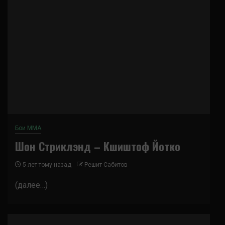
Бои ММА
Шон Стриклэнд – Кшиштоф Йотко
5 лет тому назад
Решит Сабитов
(далее…)