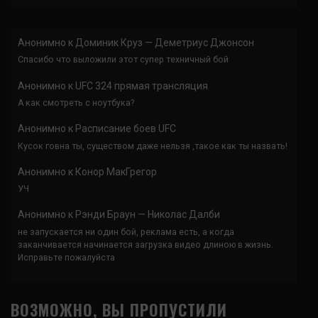
Анонимно
к
Доминик Круз — Деметриус Джонсон
Спасибо что выложили этот супер техничный бой
Анонимно
к
UFC 324 прямая трансляция
А как смотреть с ноутбука?
Анонимно
к
Расписание боев UFC
Кусок говна ты, существом даже нельзя ,такое как ты назвать!
Анонимно
к
Конор МакГрегор
УЧ
Анонимно
к
Рэнди Браун — Николас Далби
не запускается ни один бой, реклама есть, а когда
заканчивается начинается загрузка видео длиною в жизнь.
Исправьте пожалуйста
ВОЗМОЖНО, ВЫ ПРОПУСТИЛИ