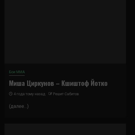
Бои ММА
Миша Циркунов – Кшиштоф Йотко
4 года тому назад
Решит Сабитов
(далее…)