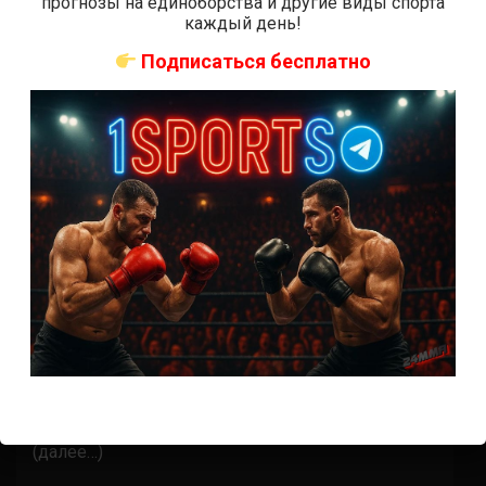
прогнозы на единоборства и другие виды спорта
каждый день!
Подписаться бесплатно
Бои ММА
Кшиштоф Йотко – Ален Амедовски
7 лет тому назад
Решит Сабитов
(далее…)