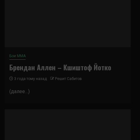
Бои ММА
Брендан Аллен – Кшиштоф Йотко
3 года тому назад
Решит Сабитов
(далее…)