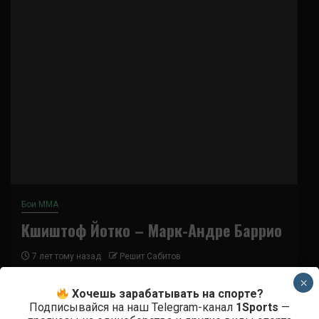
Бои ММА
Кшиштоф Йотко – Марк-Андре Баррио
7 лет тому назад
Решит Сабитов
×
(далее…)
Хочешь зарабатывать на спорте?
Подписывайся на наш Telegram-канал
1Sports
—