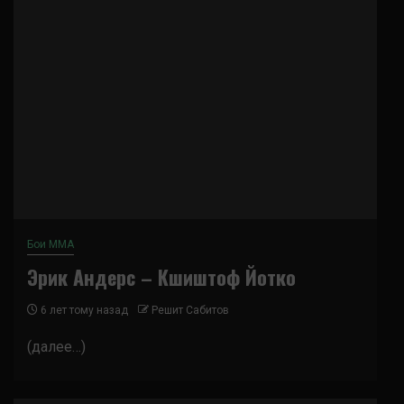
Бои ММА
Эрик Андерс – Кшиштоф Йотко
6 лет тому назад
Решит Сабитов
(далее…)