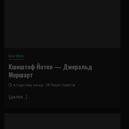
Бои ММА
Кшиштоф Йотко — Джеральд
Мершарт
4 года тому назад
Решит Сабитов
(далее…)