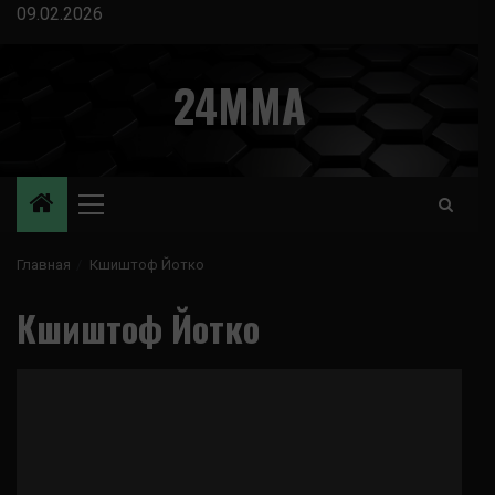
Перейти
09.02.2026
к
содержимому
24MMA
Основное
меню
Главная
Кшиштоф Йотко
Кшиштоф Йотко