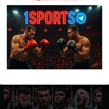
А как смотреть с ноутбука?
Анонимно
к
Расписание боев UFC
Кусок говна ты, существом даже нельзя ,такое как ты назвать!
Анонимно
к
Конор МакГрегор
УЧ
Анонимно
к
Рэнди Браун — Николас Далби
не запускается ни один бой, реклама есть, а когда
заканчивается начинается загрузка видео длиною в жизнь.
Исправьте пожалуйста
ВОЗМОЖНО, ВЫ ПРОПУСТИЛИ