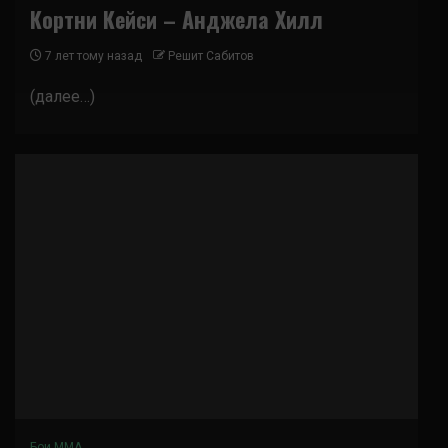
Кортни Кейси – Анджела Хилл
7 лет тому назад
Решит Сабитов
(далее…)
Бои ММА