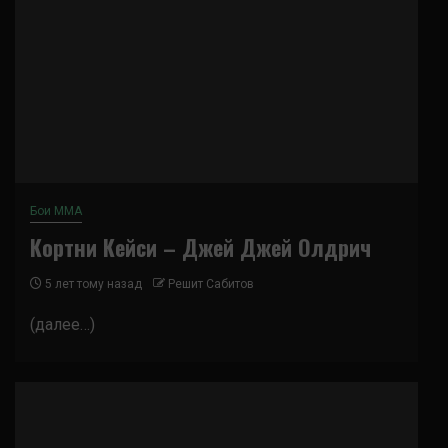
Бои ММА
Кортни Кейси – Джей Джей Олдрич
5 лет тому назад
Решит Сабитов
(далее…)