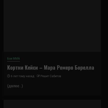
Бои ММА
Кортни Кейси – Мара Ромеро Борелла
6 лет тому назад
Решит Сабитов
(далее…)