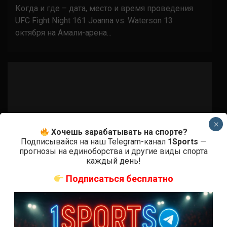
Когда и где – дата, место и время проведения
UFC Fight Night 161 Joanna vs. Waterson 13
октября на Амали-арена...
×
Хочешь зарабатывать на спорте?
Подписывайся на наш Telegram-канал
1Sports
—
прогнозы на единоборства и другие виды спорта
каждый день!
Подписаться бесплатно
Бои ММА