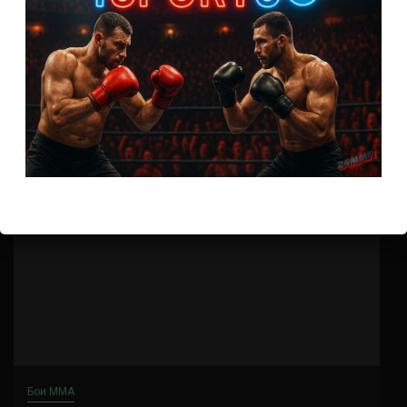
Синтия Калвилло – Кортни Кейси
7 лет тому назад
Решит Сабитов
(далее…)
Бои ММА