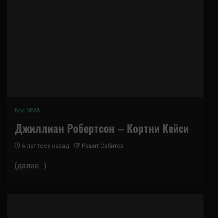
Бои ММА
Джиллиан Робертсон – Кортни Кейси
6 лет тому назад
Решит Сабитов
(далее…)