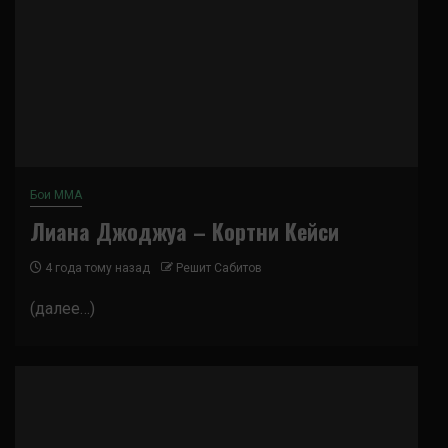
Бои ММА
Лиана Джоджуа – Кортни Кейси
4 года тому назад
Решит Сабитов
(далее…)