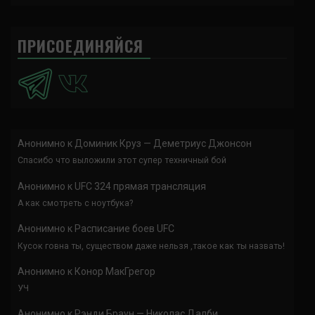
ПРИСОЕДИНЯЙСЯ
Анонимно
к
Доминик Круз — Деметриус Джонсон
Спасибо что выложили этот супер техничный бой
Анонимно
к
UFC 324 прямая трансляция
А как смотреть с ноутбука?
Анонимно
к
Расписание боев UFC
Кусок говна ты, существом даже нельзя ,такое как ты назвать!
Анонимно
к
Конор МакГрегор
УЧ
Анонимно
к
Рэнди Браун — Николас Далби