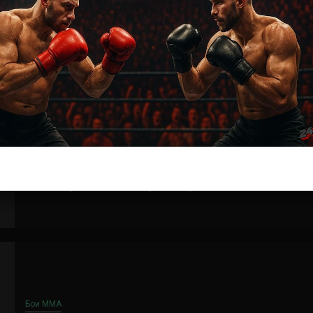
Прямая трансляция UFC
Прямая трансляция UFC Fight Night 133:
Джуниор Дос Сантос – Благой Иванов
8 лет тому назад
Решит Сабитов
14 июля на арене CenturyLink в городе Бойсе (США)
состоится турнир UFC Fight Night 133: Dos Santos vs.
Ivanov. Прямая онлайн трансляция...
Бои ММА