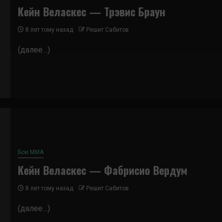
Кейн Веласкес — Трэвис Браун
8 лет тому назад
Решит Сабитов
(далее…)
Бои ММА
Кейн Веласкес — Фабрисио Вердум
8 лет тому назад
Решит Сабитов
(далее…)