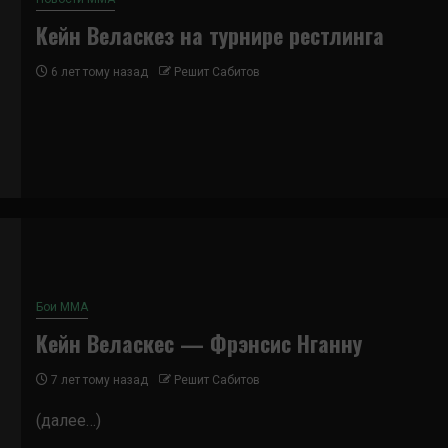
Кейн Веласкез на турнире рестлинга
6 лет тому назад
Решит Сабитов
Бои ММА
Кейн Веласкес — Фрэнсис Нганну
7 лет тому назад
Решит Сабитов
(далее…)