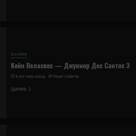
Бои ММА
Кейн Веласкес — Джуниор Дос Сантос 3
8 лет тому назад
Решит Сабитов
(далее…)