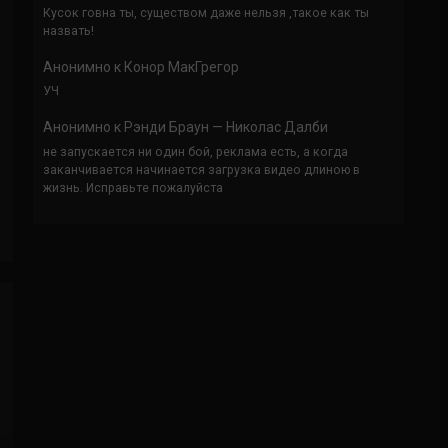
Кусок говна ты, существом даже нельзя ,такое как ты
назвать!
Анонимно
к
Конор МакГрегор
УЧ
Анонимно
к
Рэнди Браун — Николас Далби
не запускается ни один бой, реклама есть, а когда
заканчивается начинается загрузка видео длиною в
жизнь. Исправьте пожалуйста