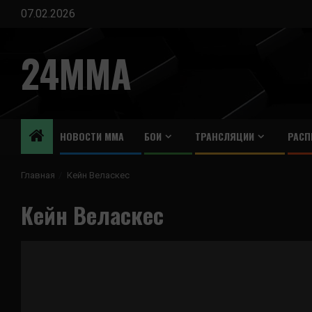
Перейти
07.02.2026
к
содержимому
24MMA
НОВОСТИ ММА
БОИ
ТРАНСЛЯЦИИ
РАСП
Главная
Кейн Веласкес
Кейн Веласкес