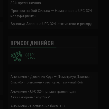
324: время начала
Прогноз на бой Сильва — Намаюнас на UFC 324:
коэффициенты
Арнольд Аллен на UFC 324: статистика и рекорд
ПРИСОЕДИНЯЙСЯ
Анонимно
к
Доминик Круз — Деметриус Джонсон
Спасибо что выложили этот супер техничный бой
Анонимно
к
UFC 324 прямая трансляция
А как смотреть с ноутбука?
Анонимно
к
Расписание боев UFC