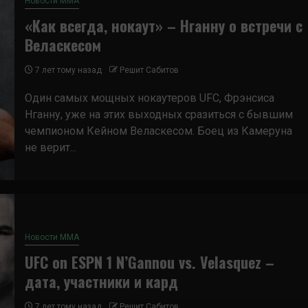
Новости ММА
«Как всегда, нокаут» – Нганну о встречи с
Веласкесом
7 лет тому назад
Решит Сабитов
Один самых мощных нокаутеров UFC, Фрэнсиса
Нганну, уже на этих выходных сразиться с бывшим
чемпионом Кейном Веласкесом. Боец из Камеруна
не верит...
Новости ММА
UFC on ESPN 1 N’Gannou vs. Velasquez –
дата, участники и кард
7 лет тому назад
Решит Сабитов