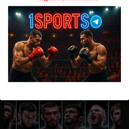
А как смотреть с ноутбука?
Анонимно
к
Расписание боев UFC
Кусок говна ты, существом даже нельзя ,такое как ты назвать!
Анонимно
к
Конор МакГрегор
УЧ
Анонимно
к
Рэнди Браун — Николас Далби
не запускается ни один бой, реклама есть, а когда
заканчивается начинается загрузка видео длиною в жизнь.
Исправьте пожалуйста
ВОЗМОЖНО, ВЫ ПРОПУСТИЛИ