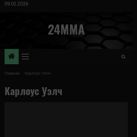
Перейти
09.02.2026
к
содержимому
24MMA
Основное
меню
Главная
Карлоус Уэлч
Карлоус Уэлч