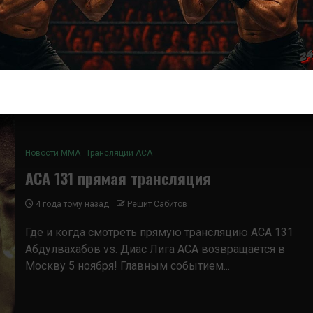
Где и когда смотреть прямую трансляцию ACA 134
Багов vs. Кошкин 17 декабря в Краснодаре на арене
состоится турнир по...
Новости ММА
Трансляции ACA
ACA 131 прямая трансляция
4 года тому назад
Решит Сабитов
Где и когда смотреть прямую трансляцию ACA 131
Абдулвахабов vs. Диас Лига АСА возвращается в
Москву 5 ноября! Главным событием...