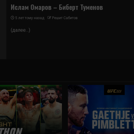
Ислам Омаров – Биберт Туменов
5 лет тому назад
Решит Сабитов
(далее…)