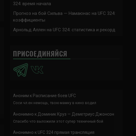
324: время начала
Прогноз на бой Сильва — Намаюнас на UFC 324:
коэффициенты
Арнольд Аллен на UFC 324: статистика и рекорд
ПРИСОЕДИНЯЙСЯ
Аноним
к
Расписание боев UFC
Соси чл.ен немощь, твою мамку в кино водил
Анонимно
к
Доминик Круз — Деметриус Джонсон
Спасибо что выложили этот супер техничный бой
Анонимно
к
UFC 324 прямая трансляция