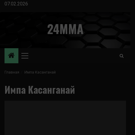
Перейти
07.02.2026
к
содержимому
24MMA
Основное
меню
Главная
Импа Касанганай
Импа Касанганай