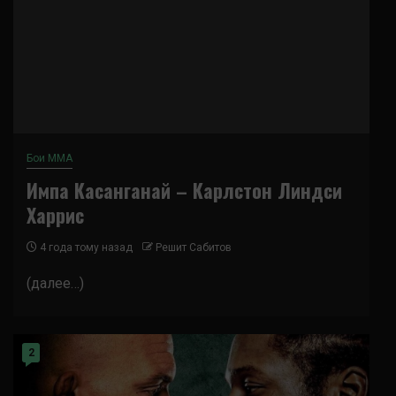
Бои ММА
Импа Касанганай – Карлстон Линдси
Харрис
4 года тому назад
Решит Сабитов
(далее…)
2