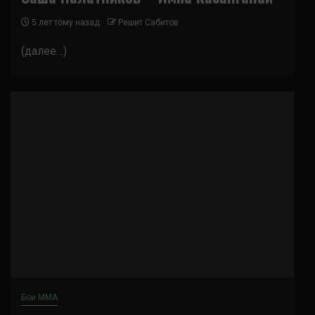
5 лет тому назад
Решит Сабитов
(далее…)
Бои ММА