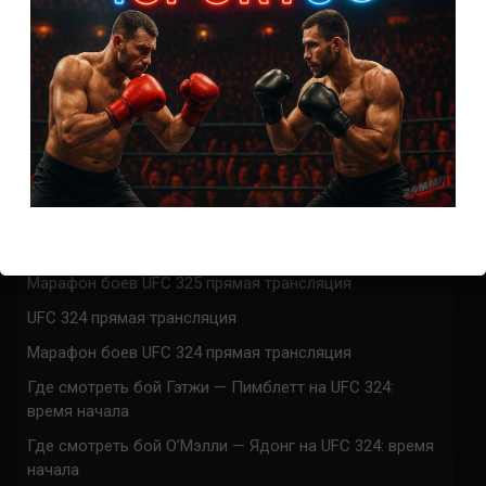
Маки Питоло – Импа Касанганай
5 лет тому назад
Решит Сабитов
(далее…)
СВЕЖИЕ ЗАПИСИ
ACA 200 прямая трансляция
Марафон боев UFC 325 прямая трансляция
UFC 324 прямая трансляция
Марафон боев UFC 324 прямая трансляция
Где смотреть бой Гэтжи — Пимблетт на UFC 324:
время начала
Где смотреть бой О’Мэлли — Ядонг на UFC 324: время
начала