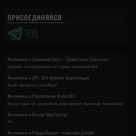
ПРИСОЕДИНЯЙСЯ
Анонимно
к
Доминик Круз — Деметриус Джонсон
Спасибо что выложили этот супер техничный бой
Анонимно
к
UFC 324 прямая трансляция
А как смотреть с ноутбука?
Анонимно
к
Расписание боев UFC
Кусок говна ты, существом даже нельзя ,такое как ты назвать!
Анонимно
к
Конор МакГрегор
УЧ
Анонимно
к
Рэнди Браун — Николас Далби