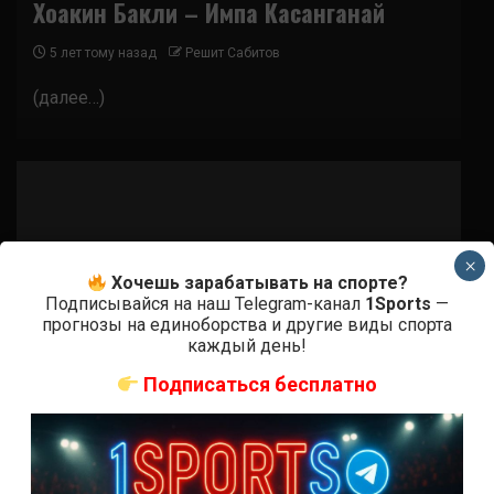
Хоакин Бакли – Импа Касанганай
5 лет тому назад
Решит Сабитов
(далее…)
×
Хочешь зарабатывать на спорте?
Подписывайся на наш Telegram-канал
1Sports
—
прогнозы на единоборства и другие виды спорта
каждый день!
Подписаться бесплатно
Бои ММА