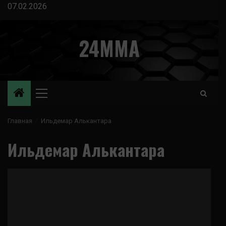
Перейти
07.02.2026
к
содержимому
24MMA
Основное
меню
Главная
Ильдемар Алькантара
Ильдемар Алькантара