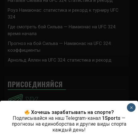
Наталья Сильва на UFC 324: статистика и рекорд
Роуз Намаюнас: статистика и рекорд к турниру UFC
324
Где смотреть бой Сильва — Намаюнас на UFC 324:
время начала
Прогноз на бой Сильва — Намаюнас на UFC 324:
коэффициенты
Арнольд Аллен на UFC 324: статистика и рекорд
ПРИСОЕДИНЯЙСЯ
×
Хочешь зарабатывать на спорте?
Подписывайся на наш Telegram-канал
1Sports
—
прогнозы на единоборства и другие виды спорта
Анонимно
к
Доминик Круз — Деметриус Джонсон
каждый день!
Спасибо что выложили этот супер техничный бой