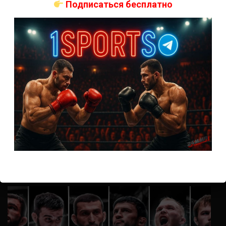
Подписаться бесплатно
Анонимно
к
UFC 324 прямая трансляция
А как смотреть с ноутбука?
Анонимно
к
Расписание боев UFC
Кусок говна ты, существом даже нельзя ,такое как ты назвать!
Анонимно
к
Конор МакГрегор
УЧ
Анонимно
к
Рэнди Браун — Николас Далби
не запускается ни один бой, реклама есть, а когда
заканчивается начинается загрузка видео длиною в жизнь.
Исправьте пожалуйста
ВОЗМОЖНО, ВЫ ПРОПУСТИЛИ