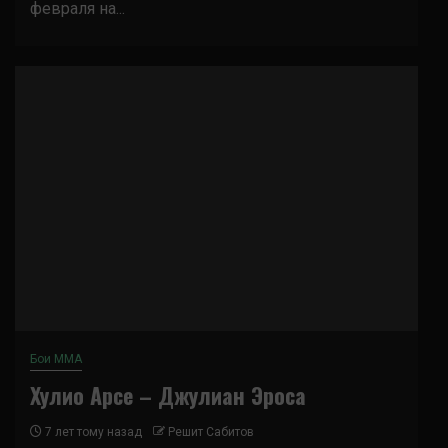
февраля на...
Бои ММА
Хулио Арсе – Джулиан Эроса
7 лет тому назад
Решит Сабитов