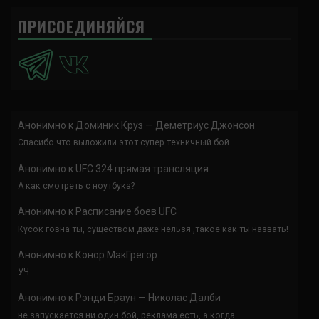
ПРИСОЕДИНЯЙСЯ
Анонимно
к
Доминик Круз — Деметриус Джонсон
Спасибо что выложили этот супер техничный бой
Анонимно
к
UFC 324 прямая трансляция
А как смотреть с ноутбука?
Анонимно
к
Расписание боев UFC
Кусок говна ты, существом даже нельзя ,такое как ты назвать!
Анонимно
к
Конор МакГрегор
УЧ
Анонимно
к
Рэнди Браун — Николас Далби
не запускается ни один бой, реклама есть, а когда