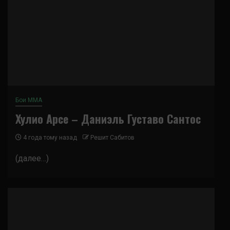
Бои ММА
Хулио Арсе – Даниэль Густаво Сантос
4 года тому назад
Решит Сабитов
(далее…)