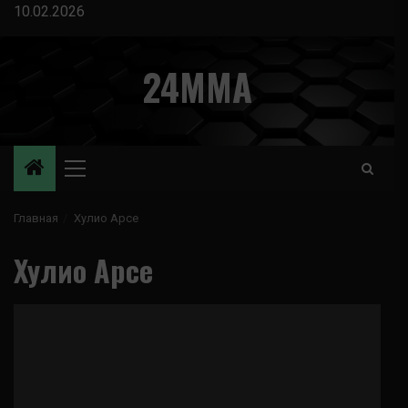
Перейти
10.02.2026
к
содержимому
24MMA
Основное
меню
Главная
Хулио Арсе
Хулио Арсе