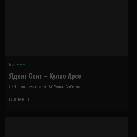
Бои ММА
Ядонг Сонг – Хулио Арсе
4 года тому назад
Решит Сабитов
(далее…)