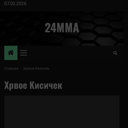
Перейти
07.02.2026
к
содержимому
24MMA
Основное
меню
Главная
Хрвое Кисичек
Хрвое Кисичек