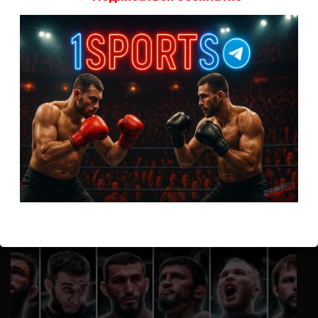
А как смотреть с ноутбука?
Анонимно
к
Расписание боев UFC
Кусок говна ты, существом даже нельзя ,такое как ты назвать!
Анонимно
к
Конор МакГрегор
УЧ
Анонимно
к
Рэнди Браун — Николас Далби
не запускается ни один бой, реклама есть, а когда
заканчивается начинается загрузка видео длиною в жизнь.
Исправьте пожалуйста
ВОЗМОЖНО, ВЫ ПРОПУСТИЛИ