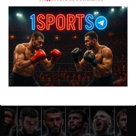
А как смотреть с ноутбука?
Анонимно
к
Расписание боев UFC
Кусок говна ты, существом даже нельзя ,такое как ты назвать!
Анонимно
к
Конор МакГрегор
УЧ
Анонимно
к
Рэнди Браун — Николас Далби
не запускается ни один бой, реклама есть, а когда
заканчивается начинается загрузка видео длиною в жизнь.
Исправьте пожалуйста
ВОЗМОЖНО, ВЫ ПРОПУСТИЛИ