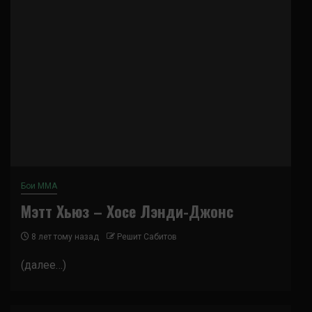
Бои ММА
Мэтт Хьюз – Хосе Лэнди-Джонс
8 лет тому назад
Решит Сабитов
(далее…)