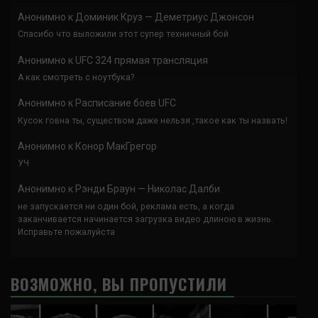
Анонимно
к
Доминик Круз — Деметриус Джонсон
Спасибо что выложили этот супер техничный бой
Анонимно
к
UFC 324 прямая трансляция
А как смотреть с ноутбука?
Анонимно
к
Расписание боев UFC
Кусок говна ты, существом даже нельзя ,такое как ты назвать!
Анонимно
к
Конор МакГрегор
УЧ
Анонимно
к
Рэнди Браун — Николас Далби
не запускается ни один бой, реклама есть, а когда
заканчивается начинается загрузка видео длиною в жизнь.
Исправьте пожалуйста
ВОЗМОЖНО, ВЫ ПРОПУСТИЛИ