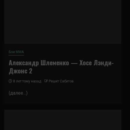
Бои ММА
Александр Шлеменко — Хосе Лэнди-
Джонс 2
8 лет тому назад
Решит Сабитов
(далее…)