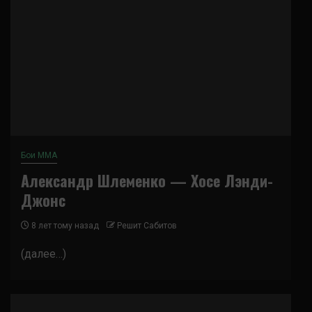
Бои ММА
Александр Шлеменко — Хосе Лэнди-
Джонс
8 лет тому назад
Решит Сабитов
(далее…)