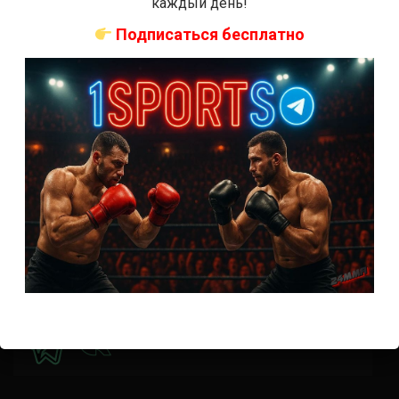
каждый день!
Прогноз на бой Кортес-Акоста — Льюис на UFC 324:
коэффициенты
Подписаться бесплатно
Наталья Сильва на UFC 324: статистика и рекорд
Роуз Намаюнас: статистика и рекорд к турниру UFC
324
Где смотреть бой Сильва — Намаюнас на UFC 324:
время начала
Прогноз на бой Сильва — Намаюнас на UFC 324:
коэффициенты
Арнольд Аллен на UFC 324: статистика и рекорд
ПРИСОЕДИНЯЙСЯ