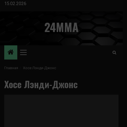
Перейти
15.02.2026
к
содержимому
24MMA
Основное
меню
Главная
Хосе Лэнди-Джонс
Хосе Лэнди-Джонс