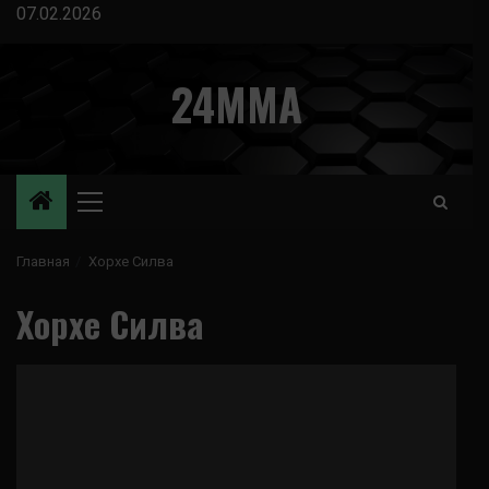
Перейти
07.02.2026
к
содержимому
24MMA
Основное
меню
Главная
Хорхе Силва
Хорхе Силва