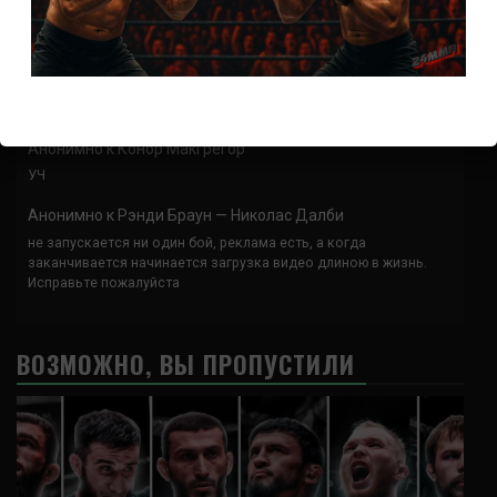
Анонимно
к
UFC 324 прямая трансляция
А как смотреть с ноутбука?
Анонимно
к
Расписание боев UFC
Кусок говна ты, существом даже нельзя ,такое как ты назвать!
Анонимно
к
Конор МакГрегор
УЧ
Анонимно
к
Рэнди Браун — Николас Далби
не запускается ни один бой, реклама есть, а когда
заканчивается начинается загрузка видео длиною в жизнь.
Исправьте пожалуйста
ВОЗМОЖНО, ВЫ ПРОПУСТИЛИ