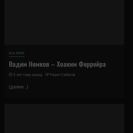
Бои ММА
Вадим Немков – Хоаким Феррейра
5 лет тому назад
Решит Сабитов
(далее…)