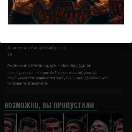
Спасибо что выложили этот супер техничный бой
Анонимно
к
UFC 324 прямая трансляция
А как смотреть с ноутбука?
Анонимно
к
Расписание боев UFC
Кусок говна ты, существом даже нельзя ,такое как ты назвать!
Анонимно
к
Конор МакГрегор
УЧ
Анонимно
к
Рэнди Браун — Николас Далби
не запускается ни один бой, реклама есть, а когда
заканчивается начинается загрузка видео длиною в жизнь.
Исправьте пожалуйста
ВОЗМОЖНО, ВЫ ПРОПУСТИЛИ