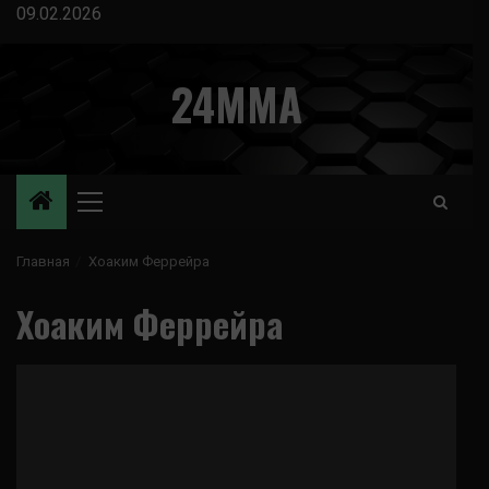
Перейти
09.02.2026
к
содержимому
24MMA
Основное
меню
Главная
Хоаким Феррейра
Хоаким Феррейра