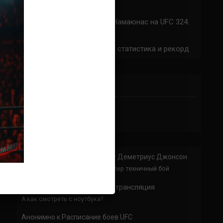
324: время начала
Прогноз на бой Сильва — Намаюнас на UFC 324:
коэффициенты
Арнольд Аллен на UFC 324: статистика и рекорд
ПРИСОЕДИНЯЙСЯ
Анонимно
к
Доминик Круз — Деметриус Джонсон
Спасибо что выложили этот супер техничный бой
Анонимно
к
UFC 324 прямая трансляция
А как смотреть с ноутбука?
Анонимно
к
Расписание боев UFC