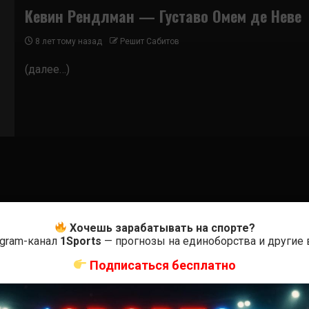
Кевин Рендлман — Густаво Омем де Неве
8 лет тому назад
Решит Сабитов
(далее…)
Хочешь зарабатывать на спорте?
egram-канал
1Sports
— прогнозы на единоборства и другие
Подписаться бесплатно