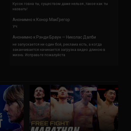
Кусок говна ты, существом даже нельзя ,такое как ты
назвать!
Анонимно
к
Конор МакГрегор
УЧ
Анонимно
к
Рэнди Браун — Николас Далби
не запускается ни один бой, реклама есть, а когда
заканчивается начинается загрузка видео длиною в
жизнь. Исправьте пожалуйста