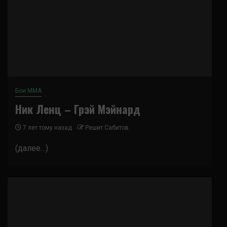
Бои ММА
Ник Ленц – Грэй Мэйнард
7 лет тому назад
Решит Сабитов
(далее…)