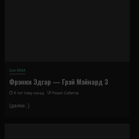
Бои ММА
Фрэнки Эдгар — Грэй Мэйнард 3
8 лет тому назад
Решит Сабитов
(далее…)