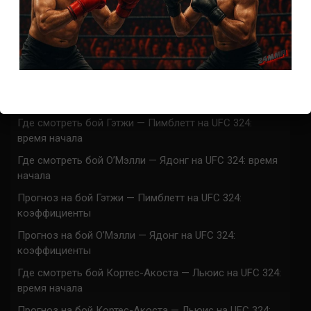
СВЕЖИЕ ЗАПИСИ
ACA 200 прямая трансляция
Марафон боев UFC 325 прямая трансляция
UFC 324 прямая трансляция
Марафон боев UFC 324 прямая трансляция
Где смотреть бой Гэтжи — Пимблетт на UFC 324:
время начала
Где смотреть бой О’Мэлли — Ядонг на UFC 324: время
начала
Прогноз на бой Гэтжи — Пимблетт на UFC 324:
коэффициенты
Прогноз на бой О’Мэлли — Ядонг на UFC 324:
коэффициенты
Где смотреть бой Кортес-Акоста — Льюис на UFC 324:
время начала
Прогноз на бой Кортес-Акоста — Льюис на UFC 324: