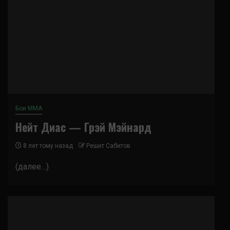
Бои ММА
Нейт Диас — Грэй Мэйнард
8 лет тому назад
Решит Сабитов
(далее…)