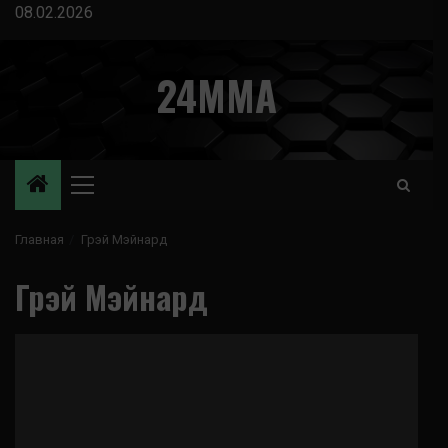
Перейти
08.02.2026
к
содержимому
24MMA
Основное
меню
Главная
Грэй Мэйнард
Грэй Мэйнард