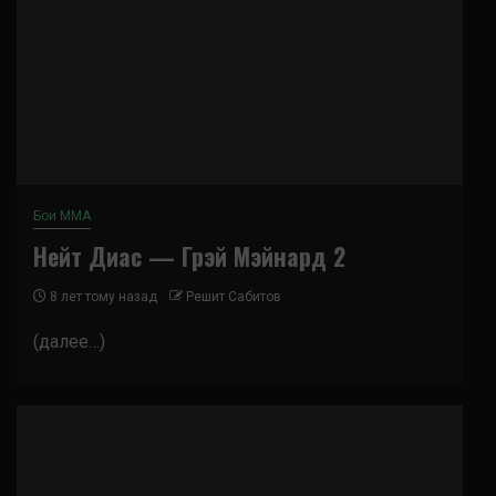
Бои ММА
Нейт Диас — Грэй Мэйнард 2
8 лет тому назад
Решит Сабитов
(далее…)