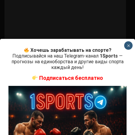
×
Хочешь зарабатывать на спорте?
Подписывайся на наш Telegram-канал
1Sports
—
прогнозы на единоборства и другие виды спорта
каждый день!
Подписаться бесплатно
Бои ММА
Фрэнки Эдгар — Грэй Мэйнард
8 лет тому назад
Решит Сабитов
(далее…)