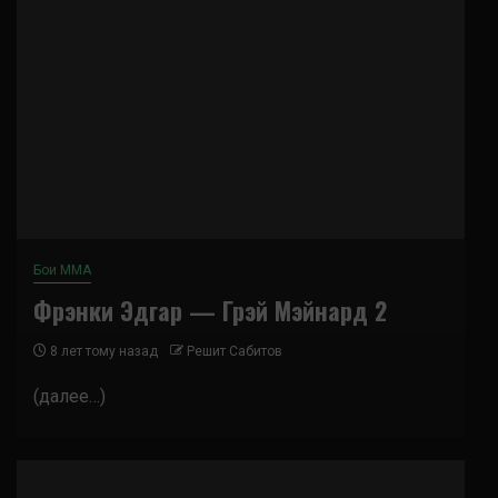
Бои ММА
Фрэнки Эдгар — Грэй Мэйнард 2
8 лет тому назад
Решит Сабитов
(далее…)