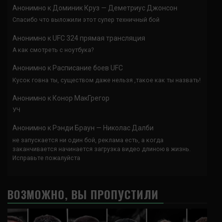
Анонимно
к
Доминик Круз — Деметриус Джонсон
Спасибо что выложили этот супер техничный бой
Анонимно
к
UFC 324 прямая трансляция
А как смотреть с ноутбука?
Анонимно
к
Расписание боев UFC
Кусок говна ты, существом даже нельзя ,такое как ты назвать!
Анонимно
к
Конор МакГрегор
УЧ
Анонимно
к
Рэнди Браун — Николас Далби
не запускается ни один бой, реклама есть, а когда
заканчивается начинается загрузка видео длиною в жизнь.
Исправьте пожалуйста
ВОЗМОЖНО, ВЫ ПРОПУСТИЛИ