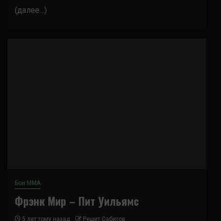
(далее…)
Бои ММА
Фрэнк Мир – Пит Уильямс
5 лет тому назад
Решит Сабитов