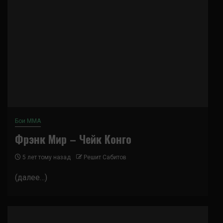
Бои ММА
Фрэнк Мир – Чейк Конго
5 лет тому назад
Решит Сабитов
(далее…)