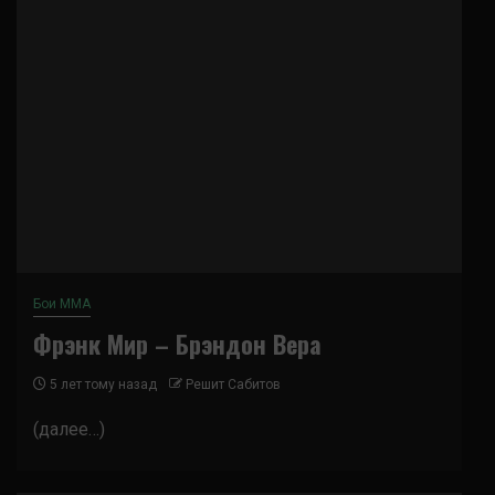
Бои ММА
Фрэнк Мир – Брэндон Вера
5 лет тому назад
Решит Сабитов
(далее…)