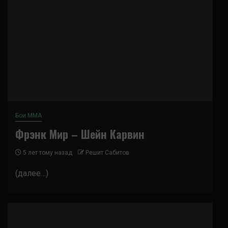
Бои ММА
Фрэнк Мир – Шейн Карвин
5 лет тому назад
Решит Сабитов
(далее…)