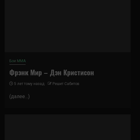
Бои ММА
Фрэнк Мир – Дэн Кристисон
5 лет тому назад
Решит Сабитов
(далее…)