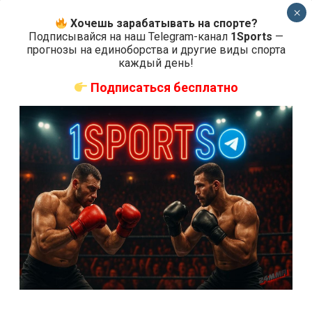
×
Хочешь зарабатывать на спорте?
Подписывайся на наш Telegram-канал
1Sports
—
прогнозы на единоборства и другие виды спорта
каждый день!
Подписаться бесплатно
Бои ММА
Фрэнк Мир – Вес Симс 2
5 лет тому назад
Решит Сабитов
(далее…)