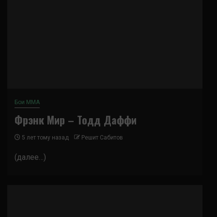
Бои ММА
Фрэнк Мир – Тодд Даффи
5 лет тому назад
Решит Сабитов
(далее…)