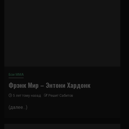
Бои ММА
Фрэнк Мир – Энтони Хардонк
5 лет тому назад
Решит Сабитов
(далее…)