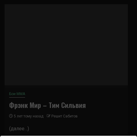
Бои ММА
Фрэнк Мир – Тим Сильвия
5 лет тому назад
Решит Сабитов
(далее…)