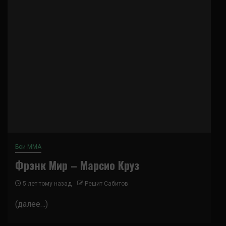
Бои ММА
Фрэнк Мир – Марсио Круз
5 лет тому назад
Решит Сабитов
(далее…)