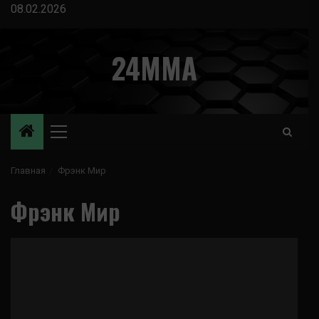
Перейти
08.02.2026
к
содержимому
24MMA
Основное
меню
Главная
Фрэнк Мир
Фрэнк Мир