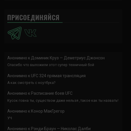
ПРИСОЕДИНЯЙСЯ
Анонимно
к
Доминик Круз — Деметриус Джонсон
Спасибо что выложили этот супер техничный бой
Анонимно
к
UFC 324 прямая трансляция
А как смотреть с ноутбука?
Анонимно
к
Расписание боев UFC
Кусок говна ты, существом даже нельзя ,такое как ты назвать!
Анонимно
к
Конор МакГрегор
УЧ
Анонимно
к
Рэнди Браун — Николас Далби