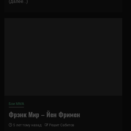
(далее…)
Бои ММА
Фрэнк Мир – Йен Фримен
5 лет тому назад
Решит Сабитов