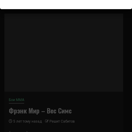
Бои ММА
Фрэнк Мир – Вес Симс
5 лет тому назад
Решит Сабитов