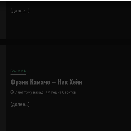
(далее…)
Бои ММА
Фрэнк Камачо – Ник Хейн
7 лет тому назад
Решит Сабитов
(далее…)