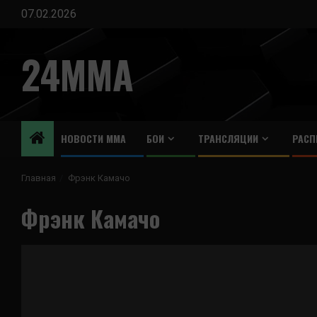
Перейти
07.02.2026
к
содержимому
24MMA
НОВОСТИ ММА
БОИ
ТРАНСЛЯЦИИ
РАСП
Главная
Фрэнк Камачо
Фрэнк Камачо