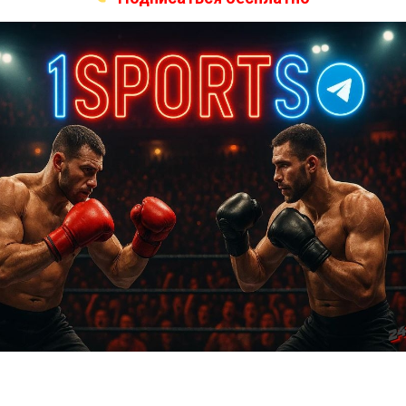
Турниры UFC
UFC on ESPN 11 – дата, кард и участники
6 лет тому назад
Решит Сабитов
UFC on ESPN 11 – это предстоящий турнир Ultimate
Fighting Championship, который планируется провести
21 июня в городе Лас-Вегас, штата...
Бои ММА
Бенил Дариуш – Фрэнк Камачо
6 лет тому назад
Решит Сабитов