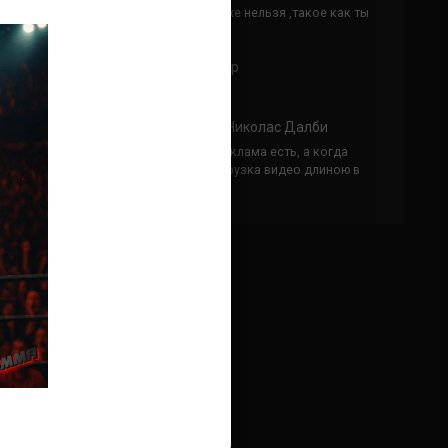
Кусок говна ты, существом даже нельзя ,такое как ты
назвать!
Анонимно
к
Конор МакГрегор
УЧ
Анонимно
к
Рэнди Браун — Николас Далби
не запускается ни один бой, реклама есть, а когда
заканчивается начинается загрузка видео длиною в
жизнь. Исправьте пожалуйста