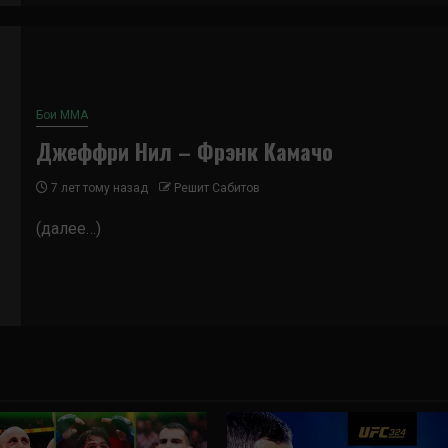
Бои ММА
Джеффри Нил – Фрэнк Камачо
7 лет тому назад
Решит Сабитов
(далее…)