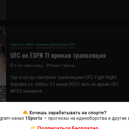
Новости ММА
Прямая трансляция UFC
UFC on ESPN 11 прямая трансляция
6 лет тому назад
Решит Сабитов
Где и когда смотреть трансляцию UFC Fight Night
Blaydes vs. Volkov 21 июня 00:01 мск на арене UFC
APEX начнется...
Хочешь зарабатывать на спорте?
egram-канал
1Sports
— прогнозы на единоборства и другие
Подписаться бесплатно