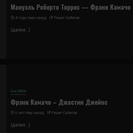
Мануэль Роберто Торрес — Фрэнк Камачо
4 года тому назад
Решит Сабитов
(далее…)
Бои ММА
Фрэнк Камачо – Джастин Джейнс
6 лет тому назад
Решит Сабитов
(далее…)