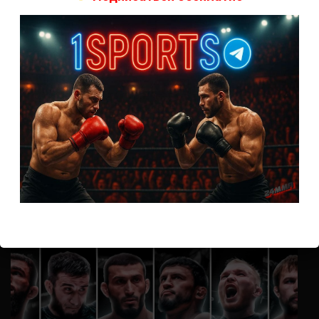
А как смотреть с ноутбука?
Анонимно
к
Расписание боев UFC
Кусок говна ты, существом даже нельзя ,такое как ты назвать!
Анонимно
к
Конор МакГрегор
УЧ
Анонимно
к
Рэнди Браун — Николас Далби
не запускается ни один бой, реклама есть, а когда
заканчивается начинается загрузка видео длиною в жизнь.
Исправьте пожалуйста
ВОЗМОЖНО, ВЫ ПРОПУСТИЛИ