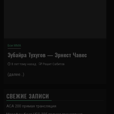
Бои ММА
Зубайра Тухугов — Эрнест Чавес
8 лет тому назад
Решит Сабитов
(далее…)
СВЕЖИЕ ЗАПИСИ
ACA 200 прямая трансляция