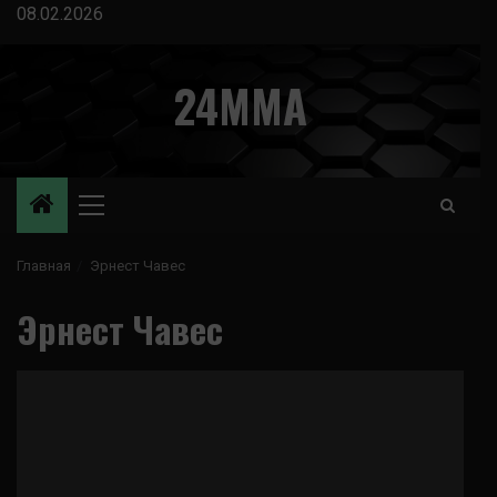
Перейти
08.02.2026
к
содержимому
24MMA
Основное
меню
Главная
Эрнест Чавес
Эрнест Чавес