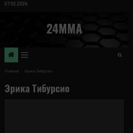
Перейти
07.02.2026
к
содержимому
24MMA
Основное
меню
Главная
Эрика Тибурсио
Эрика Тибурсио