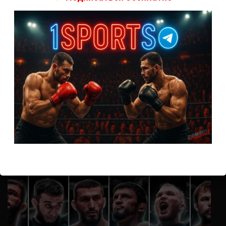
А как смотреть с ноутбука?
Анонимно
к
Расписание боев UFC
Кусок говна ты, существом даже нельзя ,такое как ты назвать!
Анонимно
к
Конор МакГрегор
УЧ
Анонимно
к
Рэнди Браун — Николас Далби
не запускается ни один бой, реклама есть, а когда
заканчивается начинается загрузка видео длиною в жизнь.
Исправьте пожалуйста
ВОЗМОЖНО, ВЫ ПРОПУСТИЛИ