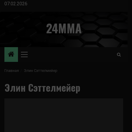
Перейти
07.02.2026
к
содержимому
24MMA
Основное
меню
Главная
Элин Сэттелмейер
Элин Сэттелмейер