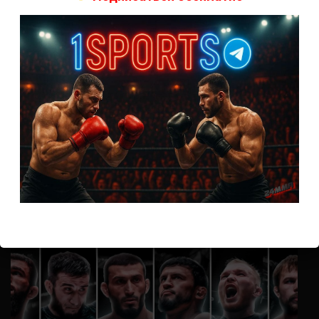
А как смотреть с ноутбука?
Анонимно
к
Расписание боев UFC
Кусок говна ты, существом даже нельзя ,такое как ты назвать!
Анонимно
к
Конор МакГрегор
УЧ
Анонимно
к
Рэнди Браун — Николас Далби
не запускается ни один бой, реклама есть, а когда
заканчивается начинается загрузка видео длиною в жизнь.
Исправьте пожалуйста
ВОЗМОЖНО, ВЫ ПРОПУСТИЛИ