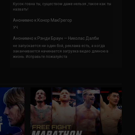
Кусок говна ты, существом даже нельзя ,такое как ты
назвать!
Анонимно
к
Конор МакГрегор
УЧ
Анонимно
к
Рэнди Браун — Николас Далби
не запускается ни один бой, реклама есть, а когда
заканчивается начинается загрузка видео длиною в
жизнь. Исправьте пожалуйста