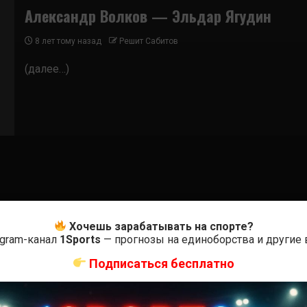
Александр Волков — Эльдар Ягудин
8 лет тому назад
Решит Сабитов
(далее…)
Хочешь зарабатывать на спорте?
egram-канал
1Sports
— прогнозы на единоборства и другие
Подписаться бесплатно