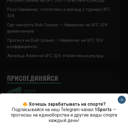
Наталья Сильва на UFC 324: статистика и рекорд
Роуз Намаюнас: статистика и рекорд к турниру UFC
324
Где смотреть бой Сильва — Намаюнас на UFC 324:
время начала
Прогноз на бой Сильва — Намаюнас на UFC 324:
коэффициенты
Арнольд Аллен на UFC 324: статистика и рекорд
ПРИСОЕДИНЯЙСЯ
×
Хочешь зарабатывать на спорте?
Подписывайся на наш Telegram-канал
1Sports
—
прогнозы на единоборства и другие виды спорта
Анонимно
к
Доминик Круз — Деметриус Джонсон
каждый день!
Спасибо что выложили этот супер техничный бой