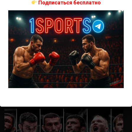
Подписаться бесплатно
Анонимно
к
UFC 324 прямая трансляция
А как смотреть с ноутбука?
Анонимно
к
Расписание боев UFC
Кусок говна ты, существом даже нельзя ,такое как ты назвать!
Анонимно
к
Конор МакГрегор
УЧ
Анонимно
к
Рэнди Браун — Николас Далби
не запускается ни один бой, реклама есть, а когда
заканчивается начинается загрузка видео длиною в жизнь.
Исправьте пожалуйста
ВОЗМОЖНО, ВЫ ПРОПУСТИЛИ