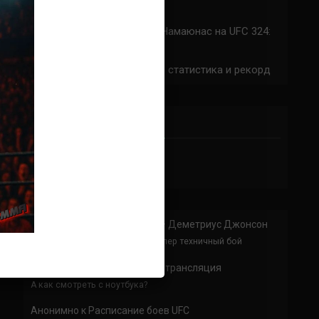
324: время начала
Прогноз на бой Сильва — Намаюнас на UFC 324:
коэффициенты
Арнольд Аллен на UFC 324: статистика и рекорд
ПРИСОЕДИНЯЙСЯ
Анонимно
к
Доминик Круз — Деметриус Джонсон
Спасибо что выложили этот супер техничный бой
Анонимно
к
UFC 324 прямая трансляция
А как смотреть с ноутбука?
Анонимно
к
Расписание боев UFC