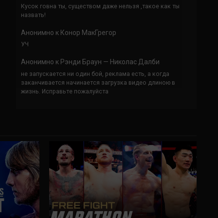
Кусок говна ты, существом даже нельзя ,такое как ты
назвать!
Анонимно
к
Конор МакГрегор
УЧ
Анонимно
к
Рэнди Браун — Николас Далби
не запускается ни один бой, реклама есть, а когда
заканчивается начинается загрузка видео длиною в
жизнь. Исправьте пожалуйста