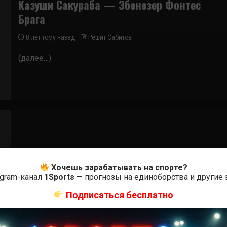
Казуши Сакураба — Эбенезер Фонтес
Брага
8 лет тому назад
Решит Сабитов
(далее…)
Бои ММА
Хочешь зарабатывать на спорте?
Гари Гудридж — Эбенезер Фонтес Брага
egram-канал
1Sports
— прогнозы на единоборства и другие
8 лет тому назад
Решит Сабитов
Подписаться бесплатно
(далее…)