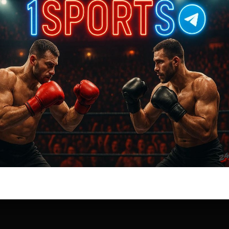
Бои ММА
Кевин Рендлман — Эбенезер Фонтес
Брага
8 лет тому назад
Решит Сабитов
(далее…)