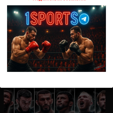
А как смотреть с ноутбука?
Анонимно
к
Расписание боев UFC
Кусок говна ты, существом даже нельзя ,такое как ты назвать!
Анонимно
к
Конор МакГрегор
УЧ
Анонимно
к
Рэнди Браун — Николас Далби
не запускается ни один бой, реклама есть, а когда
заканчивается начинается загрузка видео длиною в жизнь.
Исправьте пожалуйста
ВОЗМОЖНО, ВЫ ПРОПУСТИЛИ