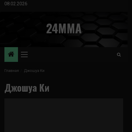
Перейти
08.02.2026
к
содержимому
24MMA
Основное
меню
Главная
Джошуа Ки
Джошуа Ки