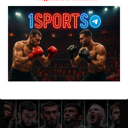
А как смотреть с ноутбука?
Анонимно
к
Расписание боев UFC
Кусок говна ты, существом даже нельзя ,такое как ты назвать!
Анонимно
к
Конор МакГрегор
УЧ
Анонимно
к
Рэнди Браун — Николас Далби
не запускается ни один бой, реклама есть, а когда
заканчивается начинается загрузка видео длиною в жизнь.
Исправьте пожалуйста
ВОЗМОЖНО, ВЫ ПРОПУСТИЛИ