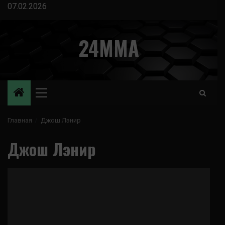
Перейти
07.02.2026
к
содержимому
24MMA
Основное
меню
Главная
Джош Лэнир
Джош Лэнир