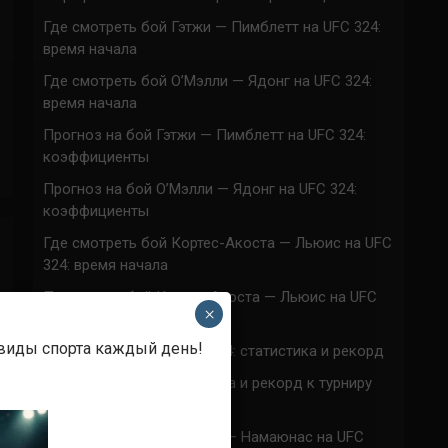
Где смотреть бой Гэтжи — Пимблетт на UFC 324:
время начала
Где смотреть бой О’Мэлли — Ядонг на UFC 324:
время начала
Прогноз на бой Гэтжи — Пимблетт на UFC 324:
коэффициенты
Прогноз на бой О’Мэлли — Ядонг на UFC 324:
коэффициенты
Где смотреть бой Кортес-Акоста — Льюис на UFC
324: время начала
Прогноз на бой Кортес-Акоста — Льюис на UFC
×
324: коэффициенты
 виды спорта каждый день!
Наталья Сильва на UFC 324: статистика и рекорд
Роуз Намаюнас: статистика и рекорд к турниру
UFC 324
Где смотреть бой Сильва — Намаюнас на UFC