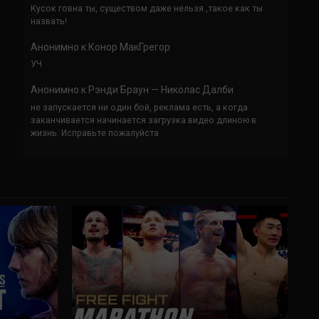
Кусок говна ты, существом даже нельзя ,такое как ты
назвать!
Анонимно
к
Конор МакГрегор
УЧ
Анонимно
к
Рэнди Браун — Николас Далби
не запускается ни один бой, реклама есть, а когда
заканчивается начинается загрузка видео длиною в
жизнь. Исправьте пожалуйста