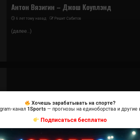
Антон Вязигин – Джош Коуплэнд
6 лет тому назад
Решит Сабитов
(далее…)
Бои ММА
Хочешь зарабатывать на спорте?
Виталий Минаков – Джош Коуплэнд
egram-канал
1Sports
— прогнозы на единоборства и другие
8 лет тому назад
Решит Сабитов
Подписаться бесплатно
(далее…)