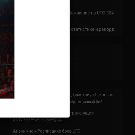
324: время начала
Прогноз на бой Сильва — Намаюнас на UFC 324:
коэффициенты
Арнольд Аллен на UFC 324: статистика и рекорд
ПРИСОЕДИНЯЙСЯ
Анонимно
к
Доминик Круз — Деметриус Джонсон
Спасибо что выложили этот супер техничный бой
Анонимно
к
UFC 324 прямая трансляция
А как смотреть с ноутбука?
Анонимно
к
Расписание боев UFC