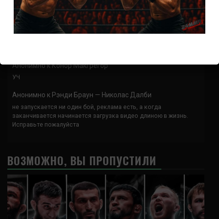
Анонимно
к
UFC 324 прямая трансляция
А как смотреть с ноутбука?
Анонимно
к
Расписание боев UFC
Кусок говна ты, существом даже нельзя ,такое как ты назвать!
Анонимно
к
Конор МакГрегор
УЧ
Анонимно
к
Рэнди Браун — Николас Далби
не запускается ни один бой, реклама есть, а когда
заканчивается начинается загрузка видео длиною в жизнь.
Исправьте пожалуйста
ВОЗМОЖНО, ВЫ ПРОПУСТИЛИ