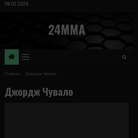
Перейти
08.02.2026
к
содержимому
24MMA
Основное
меню
Главная
Джордж Чувало
Джордж Чувало