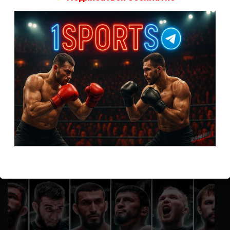
А как смотреть с ноутбука?
Анонимно
к
Расписание боев UFC
Кусок говна ты, существом даже нельзя ,такое как ты назвать!
Анонимно
к
Конор МакГрегор
УЧ
Анонимно
к
Рэнди Браун — Николас Далби
не запускается ни один бой, реклама есть, а когда
заканчивается начинается загрузка видео длиною в жизнь.
Исправьте пожалуйста
ВОЗМОЖНО, ВЫ ПРОПУСТИЛИ