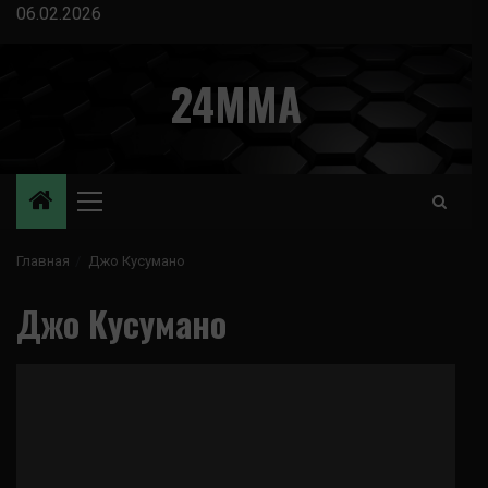
Перейти
06.02.2026
к
содержимому
24MMA
Основное
меню
Главная
Джо Кусумано
Джо Кусумано