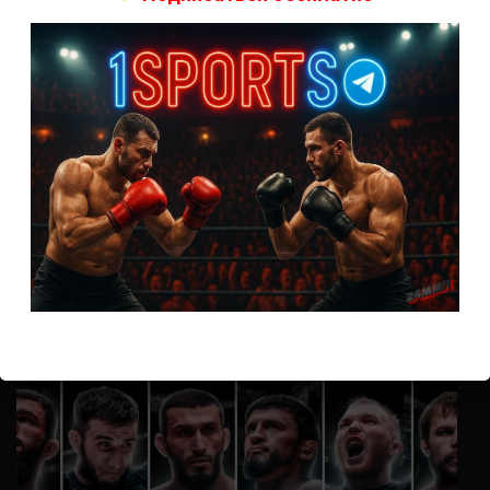
А как смотреть с ноутбука?
Анонимно
к
Расписание боев UFC
Кусок говна ты, существом даже нельзя ,такое как ты назвать!
Анонимно
к
Конор МакГрегор
УЧ
Анонимно
к
Рэнди Браун — Николас Далби
не запускается ни один бой, реклама есть, а когда
заканчивается начинается загрузка видео длиною в жизнь.
Исправьте пожалуйста
ВОЗМОЖНО, ВЫ ПРОПУСТИЛИ