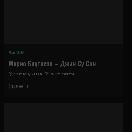
Бои ММА
Марио Баутиста – Джин Су Сон
7 лет тому назад
Решит Сабитов
(далее…)