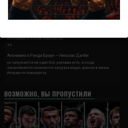
Анонимно
к
UFC 324 прямая трансляция
А как смотреть с ноутбука?
Анонимно
к
Расписание боев UFC
Кусок говна ты, существом даже нельзя ,такое как ты назвать!
Анонимно
к
Конор МакГрегор
УЧ
Анонимно
к
Рэнди Браун — Николас Далби
не запускается ни один бой, реклама есть, а когда
заканчивается начинается загрузка видео длиною в жизнь.
Исправьте пожалуйста
ВОЗМОЖНО, ВЫ ПРОПУСТИЛИ