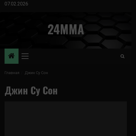
Перейти
07.02.2026
к
содержимому
24MMA
Основное
меню
Главная
Джин Су Сон
Джин Су Сон