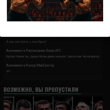
Аноним
к
Расписание боев UFC
Соси чл.ен немощь, твою мамку в кино водил
Анонимно
к
Доминик Круз — Деметриус Джонсон
Спасибо что выложили этот супер техничный бой
Анонимно
к
UFC 324 прямая трансляция
А как смотреть с ноутбука?
Анонимно
к
Расписание боев UFC
Кусок говна ты, существом даже нельзя ,такое как ты назвать!
Анонимно
к
Конор МакГрегор
УЧ
ВОЗМОЖНО, ВЫ ПРОПУСТИЛИ