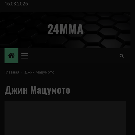
Перейти
16.03.2026
к
содержимому
24MMA
Основное
меню
Главная
Джин Мацумото
Джин Мацумото