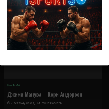
«Ginásio do Ibirapuera» в Сан-Пауло...
Бои ММА
Джими Манува – Кори Андерсон
7 лет тому назад
Решит Сабитов