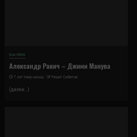
Бои ММА
Александр Ракич – Джими Манува
7 лет тому назад
Решит Сабитов
(далее…)