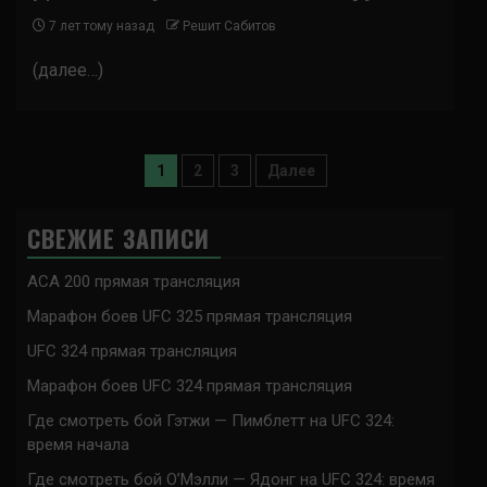
7 лет тому назад
Решит Сабитов
(далее…)
Пагинация
1
2
3
Далее
записей
СВЕЖИЕ ЗАПИСИ
ACA 200 прямая трансляция
Марафон боев UFC 325 прямая трансляция
UFC 324 прямая трансляция
Марафон боев UFC 324 прямая трансляция
Где смотреть бой Гэтжи — Пимблетт на UFC 324:
время начала
Где смотреть бой О’Мэлли — Ядонг на UFC 324: время