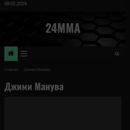
Перейти
08.02.2026
к
содержимому
24MMA
Основное
меню
Главная
Джими Манува
Джими Манува