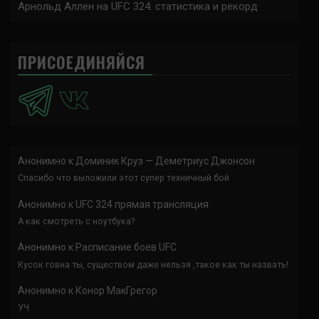
Арнольд Аллен на UFC 324: статистика и рекорд
ПРИСОЕДИНЯЙСЯ
Анонимно
к
Доминик Круз — Деметриус Джонсон
Спасибо что выложили этот супер техничный бой
Анонимно
к
UFC 324 прямая трансляция
А как смотреть с ноутбука?
Анонимно
к
Расписание боев UFC
Кусок говна ты, существом даже нельзя ,такое как ты назвать!
Анонимно
к
Конор МакГрегор
УЧ