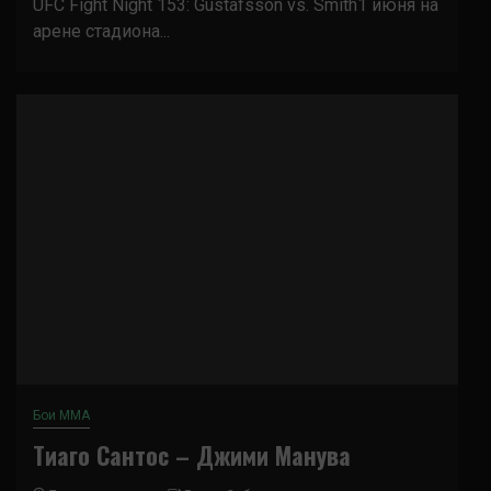
UFC Fight Night 153: Gustafsson vs. Smith1 июня на
арене стадиона...
Бои ММА
Тиаго Сантос – Джими Манува