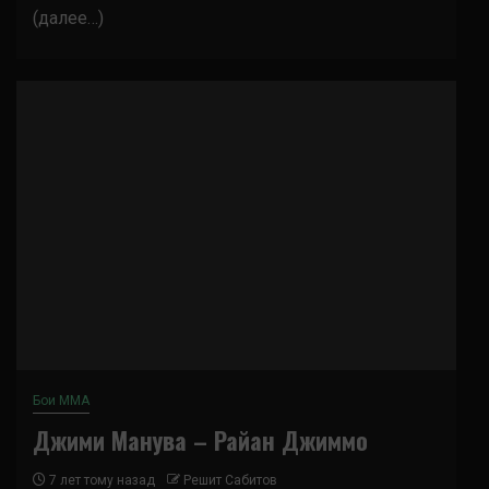
(далее…)
Бои ММА
Джими Манува – Райан Джиммо
7 лет тому назад
Решит Сабитов