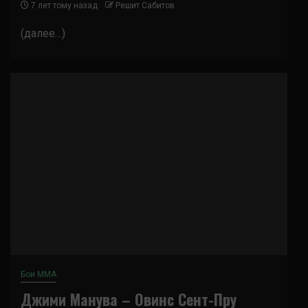
7 лет тому назад
Решит Сабитов
(далее…)
Бои ММА
Джими Манува – Овинс Сент-Пру