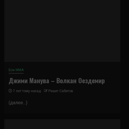
Бои ММА
Джими Манува – Волкан Оездемир
7 лет тому назад
Решит Сабитов
(далее…)