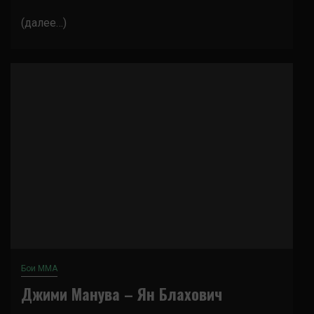
(далее…)
Бои ММА
Джими Манува – Ян Блахович