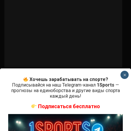
×
Прямая трансляция UFC
Хочешь зарабатывать на спорте?
Прямая трансляция UFC Fight Night
Подписывайся на наш Telegram-канал
1Sports
—
прогнозы на единоборства и другие виды спорта
137: Anders vs. Santos
каждый день!
7 лет тому назад
Решит Сабитов
Подписаться бесплатно
О турнире UFC Fight Night 137: Santos vs. Anders
Когда и где?22 сентября на спортивной арене