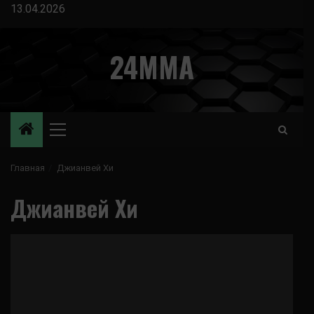
Перейти
13.04.2026
к
содержимому
24MMA
Основное
меню
Главная
Джианвей Хи
Джианвей Хи