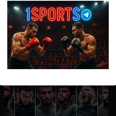
Соси чл.ен немощь, твою мамку в кино водил
Анонимно
к
Доминик Круз — Деметриус Джонсон
Спасибо что выложили этот супер техничный бой
Анонимно
к
UFC 324 прямая трансляция
А как смотреть с ноутбука?
Анонимно
к
Расписание боев UFC
Кусок говна ты, существом даже нельзя ,такое как ты назвать!
ВОЗМОЖНО, ВЫ ПРОПУСТИЛИ