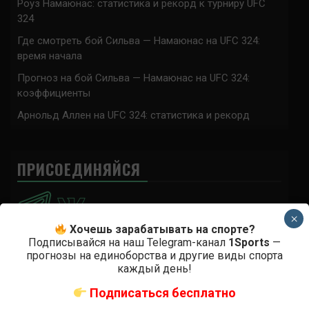
Роуз Намаюнас: статистика и рекорд к турниру UFC
324
Где смотреть бой Сильва — Намаюнас на UFC 324:
время начала
Прогноз на бой Сильва — Намаюнас на UFC 324:
коэффициенты
Арнольд Аллен на UFC 324: статистика и рекорд
ПРИСОЕДИНЯЙСЯ
×
Хочешь зарабатывать на спорте?
Подписывайся на наш Telegram-канал
1Sports
—
прогнозы на единоборства и другие виды спорта
Аноним
к
Расписание боев UFC
каждый день!
По буквам Я ебал твою толстенькую мамашу
Подписаться бесплатно
Аноним
к
Расписание боев UFC