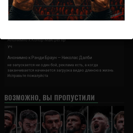
Анонимно
к
UFC 324 прямая трансляция
А как смотреть с ноутбука?
Анонимно
к
Расписание боев UFC
Кусок говна ты, существом даже нельзя ,такое как ты назвать!
Анонимно
к
Конор МакГрегор
УЧ
Анонимно
к
Рэнди Браун — Николас Далби
не запускается ни один бой, реклама есть, а когда
заканчивается начинается загрузка видео длиною в жизнь.
Исправьте пожалуйста
ВОЗМОЖНО, ВЫ ПРОПУСТИЛИ