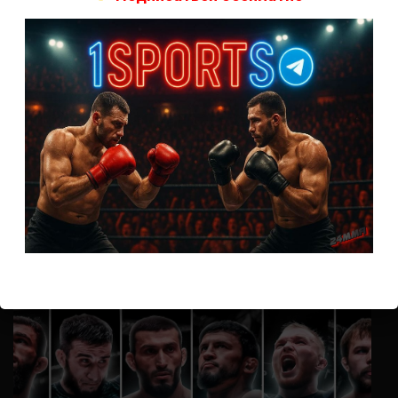
А как смотреть с ноутбука?
Анонимно
к
Расписание боев UFC
Кусок говна ты, существом даже нельзя ,такое как ты назвать!
Анонимно
к
Конор МакГрегор
УЧ
Анонимно
к
Рэнди Браун — Николас Далби
не запускается ни один бой, реклама есть, а когда
заканчивается начинается загрузка видео длиною в жизнь.
Исправьте пожалуйста
ВОЗМОЖНО, ВЫ ПРОПУСТИЛИ