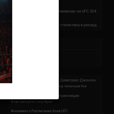
324: время начала
Прогноз на бой Сильва — Намаюнас на UFC 324:
коэффициенты
Арнольд Аллен на UFC 324: статистика и рекорд
ПРИСОЕДИНЯЙСЯ
Анонимно
к
Доминик Круз — Деметриус Джонсон
Спасибо что выложили этот супер техничный бой
Анонимно
к
UFC 324 прямая трансляция
А как смотреть с ноутбука?
Анонимно
к
Расписание боев UFC