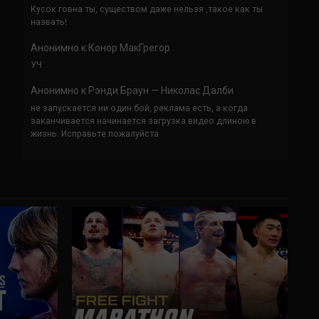
Кусок говна ты, существом даже нельзя ,такое как ты
назвать!
Анонимно
к
Конор МакГрегор
УЧ
Анонимно
к
Рэнди Браун — Николас Далби
не запускается ни один бой, реклама есть, а когда
заканчивается начинается загрузка видео длиною в
жизнь. Исправьте пожалуйста