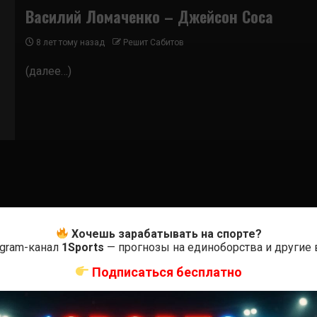
Василий Ломаченко – Джейсон Соса
8 лет тому назад
Решит Сабитов
(далее…)
Хочешь зарабатывать на спорте?
egram-канал
1Sports
— прогнозы на единоборства и другие
Подписаться бесплатно