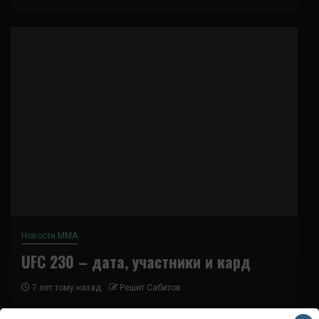
Новости ММА
UFC 230 – дата, участники и кард
7 лет тому назад
Решит Сабитов
Дата, место и время проведения UFC 230 4