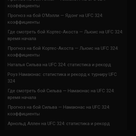
коэффициенты
Прогноз на бой О’Мэлли — Ядонг на UFC 324:
коэффициенты
Где смотреть бой Кортес-Акоста — Льюис на UFC 324:
время начала
Прогноз на бой Кортес-Акоста — Льюис на UFC 324:
коэффициенты
Наталья Сильва на UFC 324: статистика и рекорд
Роуз Намаюнас: статистика и рекорд к турниру UFC
324
Где смотреть бой Сильва — Намаюнас на UFC 324:
время начала
Прогноз на бой Сильва — Намаюнас на UFC 324:
коэффициенты
Арнольд Аллен на UFC 324: статистика и рекорд