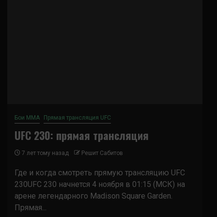
Бои ММА
Прямая трансляция UFC
UFC 230: прямая трансляция
7 лет тому назад
Решит Сабитов
Где и когда смотреть прямую трансляцию UFC
230UFC 230 начнется 4 ноября в 01:15 (МСК) на
арене легендарного Madison Square Garden.
Прямая...