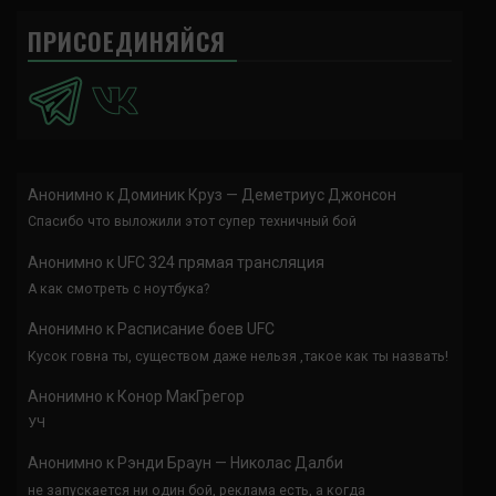
ПРИСОЕДИНЯЙСЯ
Анонимно
к
Доминик Круз — Деметриус Джонсон
Спасибо что выложили этот супер техничный бой
Анонимно
к
UFC 324 прямая трансляция
А как смотреть с ноутбука?
Анонимно
к
Расписание боев UFC
Кусок говна ты, существом даже нельзя ,такое как ты назвать!
Анонимно
к
Конор МакГрегор
УЧ
Анонимно
к
Рэнди Браун — Николас Далби
не запускается ни один бой, реклама есть, а когда