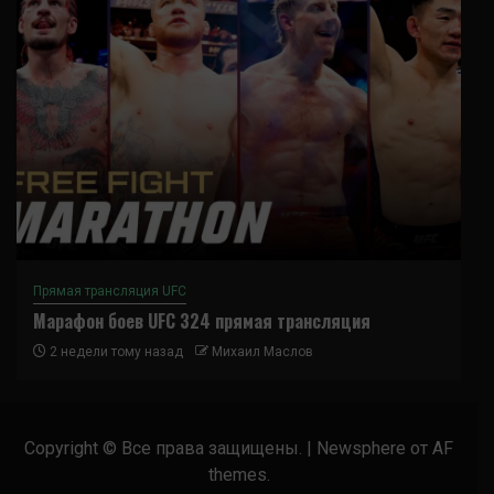
Прямая трансляция UFC
Марафон боев UFC 324 прямая трансляция
2 недели тому назад
Михаил Маслов
Copyright © Все права защищены.
|
Newsphere
от AF
themes.