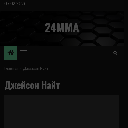
Перейти
07.02.2026
к
содержимому
24MMA
Основное
меню
Главная
Джейсон Найт
Джейсон Найт