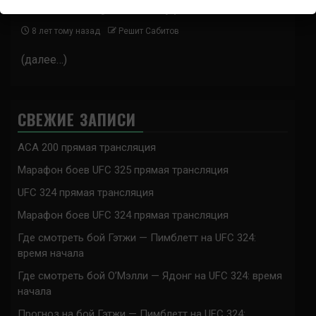
Макван Амирхани — Джейсон Найт
8 лет тому назад
Решит Сабитов
(далее…)
СВЕЖИЕ ЗАПИСИ
ACA 200 прямая трансляция
Марафон боев UFC 325 прямая трансляция
UFC 324 прямая трансляция
Марафон боев UFC 324 прямая трансляция
Где смотреть бой Гэтжи — Пимблетт на UFC 324:
время начала
Где смотреть бой О’Мэлли — Ядонг на UFC 324: время
начала
Прогноз на бой Гэтжи — Пимблетт на UFC 324: