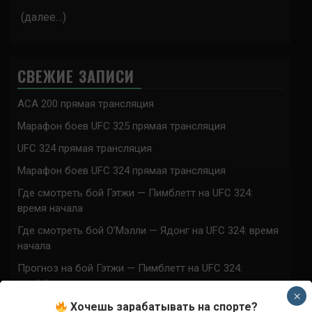
(далее…)
СВЕЖИЕ ЗАПИСИ
ACA 200 прямая трансляция
Марафон боев UFC 325 прямая трансляция
UFC 324 прямая трансляция
Марафон боев UFC 324 прямая трансляция
Где смотреть бой Гэтжи — Пимблетт на UFC 324:
время начала
Где смотреть бой О’Мэлли — Ядонг на UFC 324: время
начала
Прогноз на бой Гэтжи — Пимблетт на UFC 324:
коэффициенты
×
Прогноз на бой О’Мэлли — Ядонг на UFC 324:
Хочешь зарабатывать на спорте?