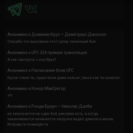
Анонимно
к
Доминик Круз — Деметриус Джонсон
Спасибо что выложили этот супер техничный бой
Анонимно
к
UFC 324 прямая трансляция
А как смотреть с ноутбука?
Анонимно
к
Расписание боев UFC
Кусок говна ты, существом даже нельзя ,такое как ты назвать!
Анонимно
к
Конор МакГрегор
УЧ
Анонимно
к
Рэнди Браун — Николас Далби
не запускается ни один бой, реклама есть, а когда
заканчивается начинается загрузка видео длиною в жизнь.
Исправьте пожалуйста