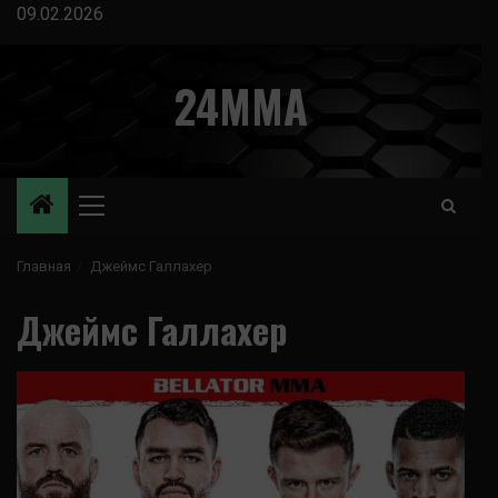
Перейти
09.02.2026
к
содержимому
24MMA
Основное
меню
Главная
Джеймс Галлахер
Джеймс Галлахер