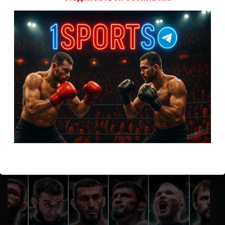
А как смотреть с ноутбука?
Анонимно
к
Расписание боев UFC
Кусок говна ты, существом даже нельзя ,такое как ты назвать!
Анонимно
к
Конор МакГрегор
УЧ
Анонимно
к
Рэнди Браун — Николас Далби
не запускается ни один бой, реклама есть, а когда
заканчивается начинается загрузка видео длиною в жизнь.
Исправьте пожалуйста
ВОЗМОЖНО, ВЫ ПРОПУСТИЛИ