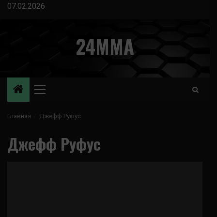
Перейти
07.02.2026
к
содержимому
24MMA
Основное
меню
Главная
Джефф Руфус
Джефф Руфус