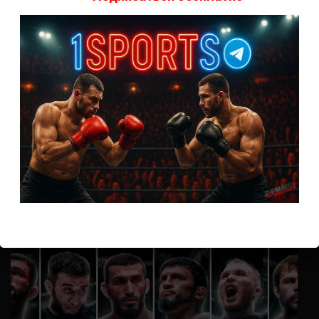
А как смотреть с ноутбука?
Анонимно
к
Расписание боев UFC
Кусок говна ты, существом даже нельзя ,такое как ты назвать!
Анонимно
к
Конор МакГрегор
УЧ
Анонимно
к
Рэнди Браун — Николас Далби
не запускается ни один бой, реклама есть, а когда
заканчивается начинается загрузка видео длиною в жизнь.
Исправьте пожалуйста
ВОЗМОЖНО, ВЫ ПРОПУСТИЛИ